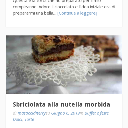
Questa è la torta che ho preparato per il mio
compleanno. Adoro il cioccolato e l’idea iniziale era di
prepararmi una bella…
[Continua a leggere]
Sbriciolata alla nutella morbida
di
ipasticciditerry
su
Giugno 6, 2019
in
Buffet e feste
,
Dolci
,
Torte