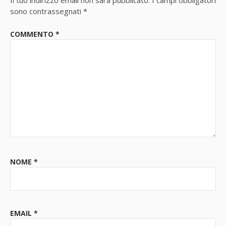
Il tuo indirizzo email non sarà pubblicato.
I campi obbligatori
sono contrassegnati
*
COMMENTO
*
NOME
*
EMAIL
*