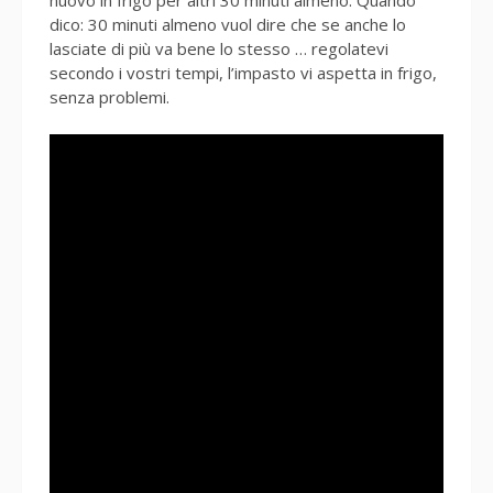
nuovo in frigo per altri 30 minuti almeno. Quando
dico: 30 minuti almeno vuol dire che se anche lo
lasciate di più va bene lo stesso … regolatevi
secondo i vostri tempi, l’impasto vi aspetta in frigo,
senza problemi.