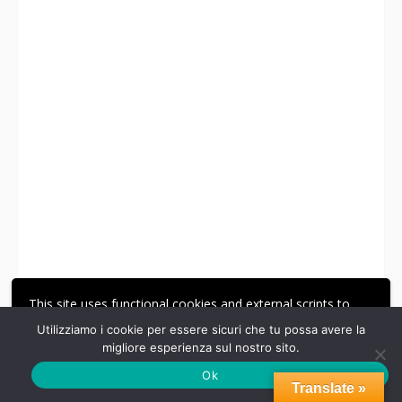
This site uses functional cookies and external scripts to
improve your experience.
Utilizziamo i cookie per essere sicuri che tu possa avere la
migliore esperienza sul nostro sito.
ACCETTA
LE MIE IMPOSTAZIONI
Clicca sopra per l'archivio
Ok
Translate »