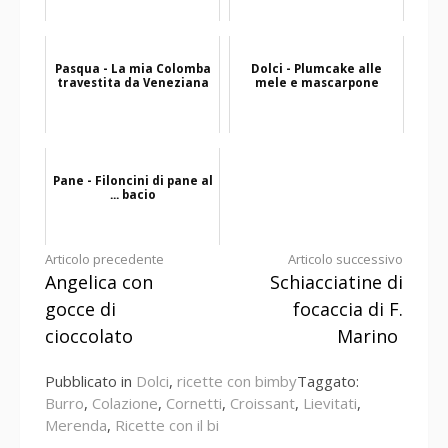
Pasqua - La mia Colomba
Dolci - Plumcake alle
travestita da Veneziana
mele e mascarpone
Pane - Filoncini di pane al
... bacio
Continua
Articolo precedente
Articolo successivo
Angelica con
Schiacciatine di
a
gocce di
focaccia di F.
leggere
cioccolato
Marino
Pubblicato in
Dolci
,
ricette con bimby
Taggato:
Burro
,
Colazione
,
Cornetti
,
Croissant
,
Lievitati
,
Merenda
,
Ricette con il bi