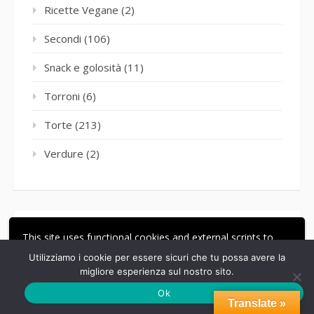
Ricette Vegane
(2)
Secondi
(106)
Snack e golosità
(11)
Torroni
(6)
Torte
(213)
Verdure
(2)
Archivi
This site uses functional cookies and external scripts to
improve your experience.
Utilizziamo i cookie per essere sicuri che tu possa avere la
Archivi
migliore esperienza sul nostro sito.
ACCETTA
LE MIE IMPOSTAZIONI
Ok
Translate »