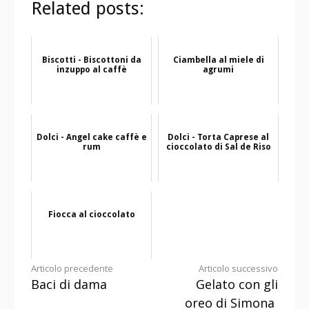
Related posts:
Biscotti - Biscottoni da
Ciambella al miele di
inzuppo al caffè
agrumi
Dolci - Angel cake caffè e
Dolci - Torta Caprese al
rum
cioccolato di Sal de Riso
Fiocca al cioccolato
Continua
Articolo precedente
Articolo successivo
Baci di dama
Gelato con gli
a
oreo di Simona