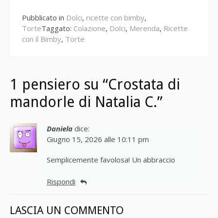
leggere
Pubblicato in
Dolci
,
ricette con bimby
,
Torte
Taggato:
Colazione
,
Dolci
,
Merenda
,
Ricette
con il Bimby
,
Torte
1 pensiero su “Crostata di
mandorle di Natalia C.”
Daniela
dice:
Giugno 15, 2026 alle 10:11 pm
Semplicemente favolosa! Un abbraccio
Rispondi
LASCIA UN COMMENTO