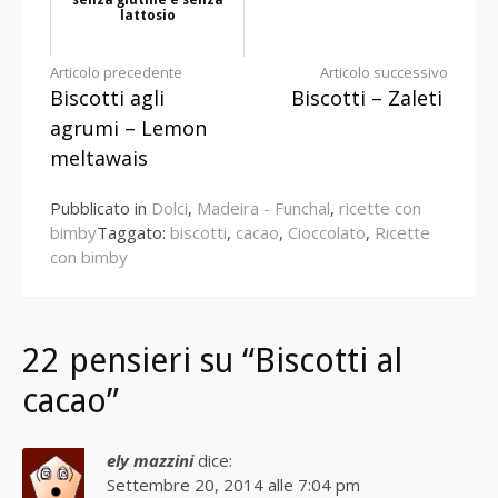
senza glutine e senza
lattosio
Continua
Articolo precedente
Articolo successivo
Biscotti agli
Biscotti – Zaleti
a
agrumi – Lemon
leggere
meltawais
Pubblicato in
Dolci
,
Madeira - Funchal
,
ricette con
bimby
Taggato:
biscotti
,
cacao
,
Cioccolato
,
Ricette
con bimby
22 pensieri su “Biscotti al
cacao”
ely mazzini
dice:
Settembre 20, 2014 alle 7:04 pm