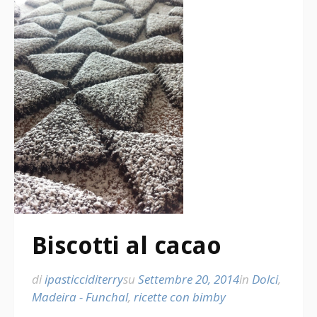
Biscotti al cacao
di
ipasticciditerry
su
Settembre 20, 2014
in
Dolci
,
Madeira - Funchal
,
ricette con bimby