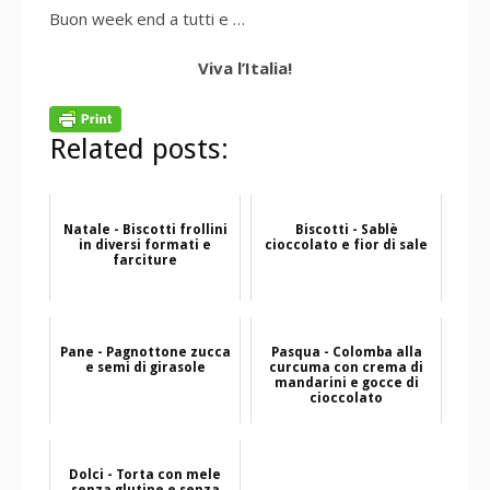
Buon week end a tutti e …
Viva l’Italia!
Related posts:
Natale - Biscotti frollini
Biscotti - Sablè
in diversi formati e
cioccolato e fior di sale
farciture
Pane - Pagnottone zucca
Pasqua - Colomba alla
e semi di girasole
curcuma con crema di
mandarini e gocce di
cioccolato
Dolci - Torta con mele