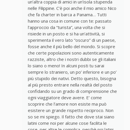
un’altra coppia di amici in un’isola stupenda
nelle Filippine. C’è poi anche il mio amico Nico
che fa charter in barca a Panama… Tutti
hanno una cosa in comune con te: passato
l’approccio da “turista”, una volta che si
risiede in un posto e si ha un’attività, si
sperimenta il vero lato “oscuro” di un paese,
fosse anche il più bello del mondo. Si scopre
che certe popolazioni sono autenticamente
razziste, altro che i nostri dubbi se gli italiani
lo siano o meno! In alcuni posti tu sarai
sempre lo straniero, un po’ inferiore e un po’
più stupido dei nativi. Detto questo, bisogna
al più presto entrare nella realtà del posto
confidando su un grado di comprensione che
ogni viaggiatore deve avere. E’ come
scoprire che l’amore non esiste ma può
esistere un grande rispetto reciproco. Non
so se mi spiego. Il fatto che dove stai siano
latini come noi per alcune cose facilita le
cose, per altre le complica, perchè noi latini –