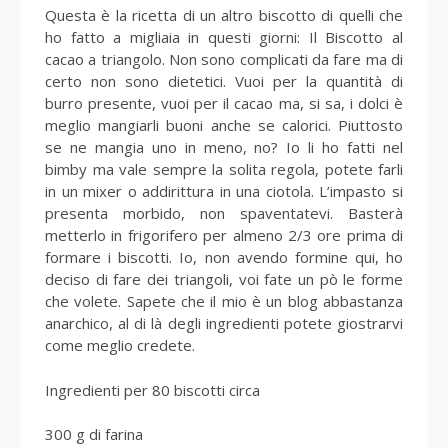
Questa è la ricetta di un altro biscotto di quelli che
ho fatto a migliaia in questi giorni: Il Biscotto al
cacao a triangolo. Non sono complicati da fare ma di
certo non sono dietetici. Vuoi per la quantità di
burro presente, vuoi per il cacao ma, si sa, i dolci è
meglio mangiarli buoni anche se calorici. Piuttosto
se ne mangia uno in meno, no? Io li ho fatti nel
bimby ma vale sempre la solita regola, potete farli
in un mixer o addirittura in una ciotola. L’impasto si
presenta morbido, non spaventatevi. Basterà
metterlo in frigorifero per almeno 2/3 ore prima di
formare i biscotti. Io, non avendo formine qui, ho
deciso di fare dei triangoli, voi fate un pò le forme
che volete. Sapete che il mio è un blog abbastanza
anarchico, al di là degli ingredienti potete giostrarvi
come meglio credete.
Ingredienti per 80 biscotti circa
300 g di farina