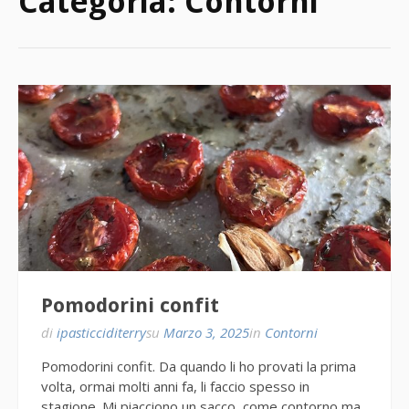
Categoria:
Contorni
Pomodorini confit
di
ipasticciditerry
su
Marzo 3, 2025
in
Contorni
Pomodorini confit. Da quando li ho provati la prima
volta, ormai molti anni fa, li faccio spesso in
stagione. Mi piacciono un sacco, come contorno ma