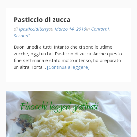
Pasticcio di zucca
di
ipasticciditerry
su
Marzo 14, 2016
in
Contorni
,
Secondi
Buon lunedì a tutti. Intanto che ci sono le utlime
zucche, oggi un bel Pasticcio di zucca. Anche questo
fine settimana è stato molto intenso, ho preparato
un altra Torta…
[Continua a leggere]