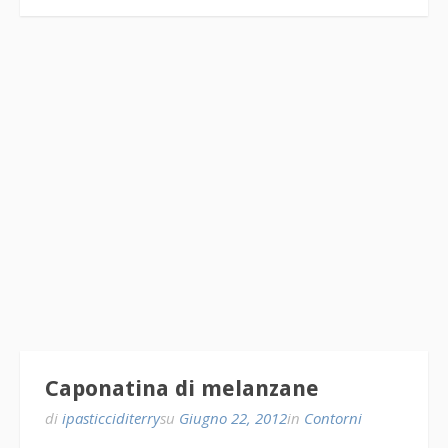
Caponatina di melanzane
di
ipasticciditerry
su
Giugno 22, 2012
in
Contorni