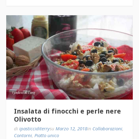
Insalata di finocchi e perle nere
Olivotto
di
ipasticciditerry
su
Marzo 12, 2018
in
Collaborazioni
,
Contorni
,
Piatto unico