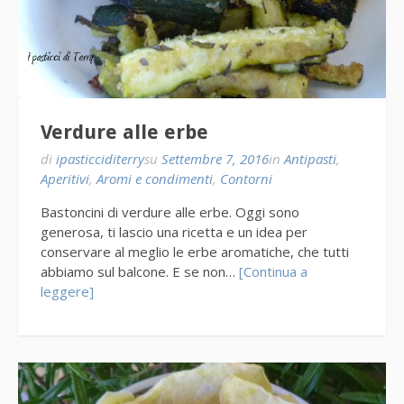
Verdure alle erbe
di
ipasticciditerry
su
Settembre 7, 2016
in
Antipasti
,
Aperitivi
,
Aromi e condimenti
,
Contorni
Bastoncini di verdure alle erbe. Oggi sono
generosa, ti lascio una ricetta e un idea per
conservare al meglio le erbe aromatiche, che tutti
abbiamo sul balcone. E se non…
[Continua a
leggere]