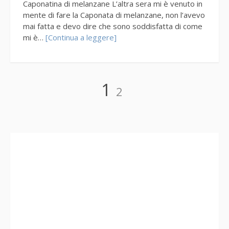
Caponatina di melanzane L’altra sera mi è venuto in
mente di fare la Caponata di melanzane, non l’avevo
mai fatta e devo dire che sono soddisfatta di come
mi è…
[Continua a leggere]
Paginazione
Pagina
Pagina
1
2
degli
articoli