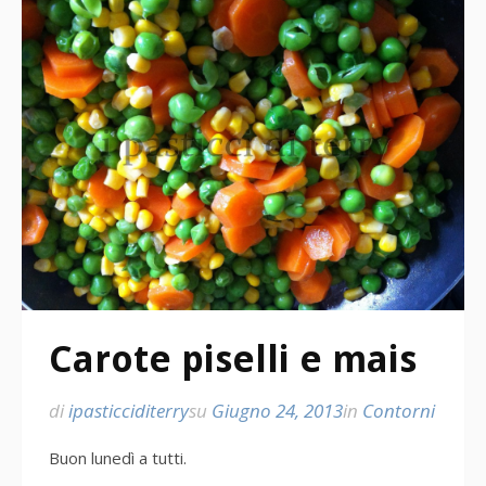
Carote piselli e mais
di
ipasticciditerry
su
Giugno 24, 2013
in
Contorni
Buon lunedì a tutti.