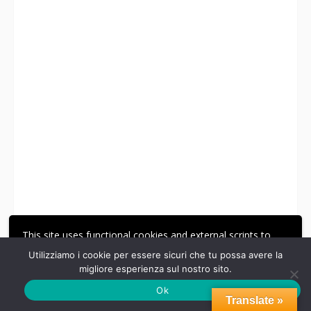
This site uses functional cookies and external scripts to
Clicca sopra per l'archivio
improve your experience.
Utilizziamo i cookie per essere sicuri che tu possa avere la
migliore esperienza sul nostro sito.
ACCETTA
LE MIE IMPOSTAZIONI
Ok
Translate »