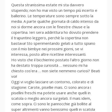
Questa stranissima estate mi sta davvero
stupendo; non ho mai visto un tempo più incerto e
ballerino. Le temperature sono sempre sotto la
media. A parte qualche giornata di caldo intenso da
noi si dorme ancora con le finestre chiuse e la
copertina. Ieri sera addirittura ho dovuto prendere
il trapuntino leggero, perchè la copertina non
bastava! Sto sperimentando gelati a tutto spiano
con il mio bimbye nei prossimi giorni, se vi
interessa, posto altre ricettine interessanti.
Ho visto che il bicchierino postato l’altro giorno non
ha destato troppa curiosità … nessuno mi ha
chiesto cos’era … non siete nemmeno curiosi? Beati
voi!
Oggi vi voglio lasciare un contorno, colorato e di
stagione: Carote, pisellie mais. Ci sono ancora i
pisellini freschi ma potete usare anche quelli in
scatola o meglio ancora surgelati. Il mais idem,
come sopra. Ci sono le pannocchie già bollite al
super altrimenti vanno benissimo quelli in scatola