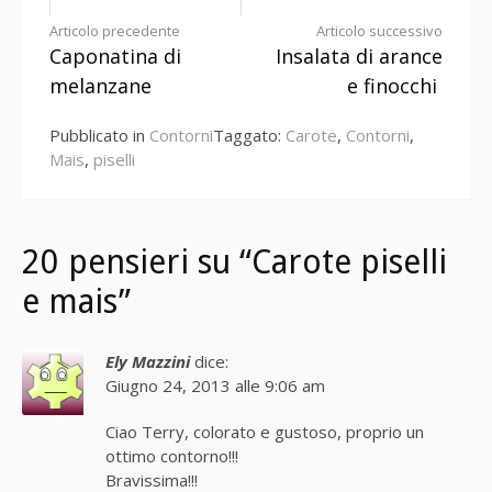
Continua
Articolo precedente
Articolo successivo
Caponatina di
Insalata di arance
a
melanzane
e finocchi
leggere
Pubblicato in
Contorni
Taggato:
Carote
,
Contorni
,
Mais
,
piselli
20 pensieri su “Carote piselli
e mais”
Ely Mazzini
dice:
Giugno 24, 2013 alle 9:06 am
Ciao Terry, colorato e gustoso, proprio un
ottimo contorno!!!
Bravissima!!!