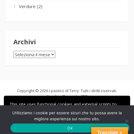
Verdure
(2)
Archivi
Archivi
Copyright © 2026 I pasticci di Terry. Tutti i diritti riservati.
Fooding Theme by
FRT
This site uses functional cookies and external scripts to
improve your experience.
Utilizziamo i cookie per essere sicuri che tu possa avere la
migliore esperienza sul nostro sito.
ACCETTA
LE MIE IMPOSTAZIONI
Ok
Translate »