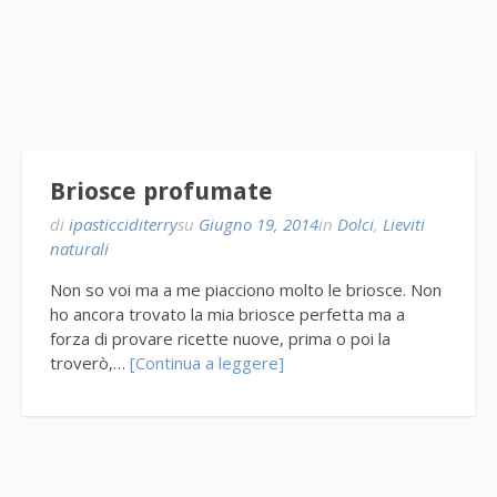
Briosce profumate
di
ipasticciditerry
su
Giugno 19, 2014
in
Dolci
,
Lieviti
naturali
Non so voi ma a me piacciono molto le briosce. Non
ho ancora trovato la mia briosce perfetta ma a
forza di provare ricette nuove, prima o poi la
troverò,…
[Continua a leggere]