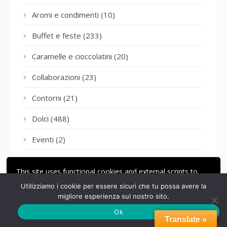
Aromi e condimenti
(10)
Buffet e feste
(233)
Caramelle e cioccolatini
(20)
Collaborazioni
(23)
Contorni
(21)
Dolci
(488)
Eventi
(2)
Gelato e semifreddi
(64)
This site uses functional cookies and external scripts to
Gluten freee
(6)
improve your experience.
Utilizziamo i cookie per essere sicuri che tu possa avere la
migliore esperienza sul nostro sito.
ACCETTA
LE MIE IMPOSTAZIONI
Grandi lievitati
(44)
Ok
Translate »
I miei viaggi
(3)