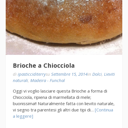
Brioche a Chiocciola
di
ipasticciditerry
su
Settembre 15, 2014
in
Dolci
,
Lieviti
naturali
,
Madeira - Funchal
Oggi vi voglio lasciare questa Brioche a forma di
Chiocciola, ripiena di marmellata di mele;
buonissima!! Naturalmente fatta con lievito naturale,
vi segno tra parentesi gli altri due tipi di…
[Continua
a leggere]