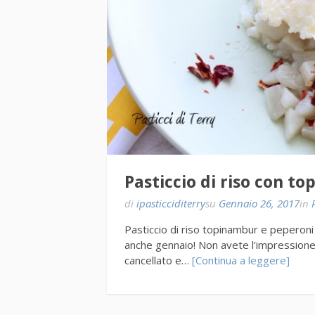
Pasticcio di riso con t
di
ipasticciditerry
su
Gennaio 26, 2017
in
Pasticcio di riso topinambur e peperoni 
anche gennaio! Non avete l’impression
cancellato e…
[Continua a leggere]