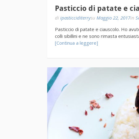
Pasticcio di patate e ci
di
ipasticciditerry
su
Maggio 22, 2017
in
S
Pasticcio di patate e ciauscolo. Ho avut
colli sibillini e ne sono rimasta entusia
[Continua a leggere]