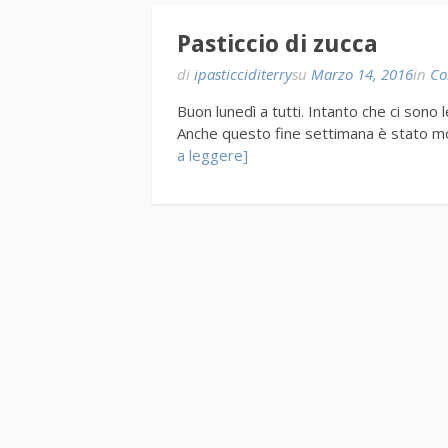
Pasticcio di zucca
di
ipasticciditerry
su
Marzo 14, 2016
in
Co
Buon lunedì a tutti. Intanto che ci sono 
Anche questo fine settimana è stato mo
a leggere]