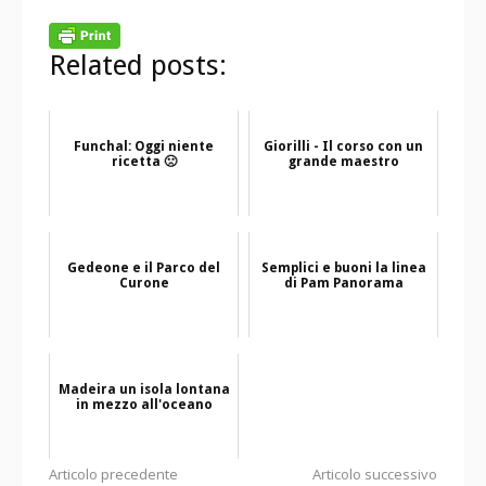
Related posts:
Funchal: Oggi niente
Giorilli - Il corso con un
ricetta 🙁
grande maestro
Gedeone e il Parco del
Semplici e buoni la linea
Curone
di Pam Panorama
Madeira un isola lontana
in mezzo all'oceano
Continua
Articolo precedente
Articolo successivo