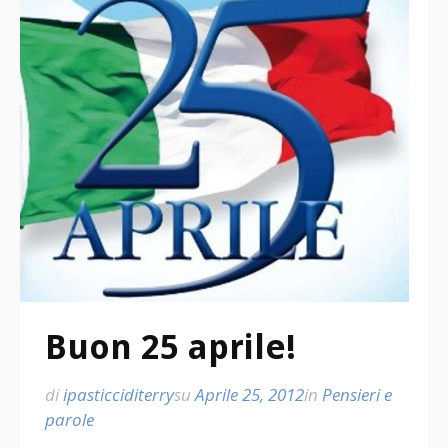
Buon 25 aprile!
di
ipasticciditerry
su
Aprile 25, 2012
in
Pensieri e
parole