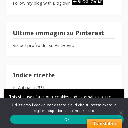
Follow my blog with Bloglovin
Ultime immagini su Pinterest
Visita il profilo di - su Pinterest.
Indice ricette
Antipasti
(53)
This site uses functional cookies and external scripts to
Aperitivi
(34)
improve your experience.
Utilizziamo i cookie per essere sicuri che tu possa avere la
Aromi e condimenti
(10)
migliore esperienza sul nostro sito.
ACCETTA
LE MIE IMPOSTAZIONI
Ok
Buffet e feste
(233)
Translate »