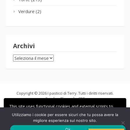
Verdure
(2)
Archivi
Archivi
Copyright © 2026 I pasticci di Terry. Tutti i diritti riservati.
Fooding Theme by
FRT
This site uses functional cookies and external scripts to
improve your experience.
Utilizziamo i cookie per essere sicuri che tu possa avere la
migliore esperienza sul nostro sito.
ACCETTA
LE MIE IMPOSTAZIONI
Ok