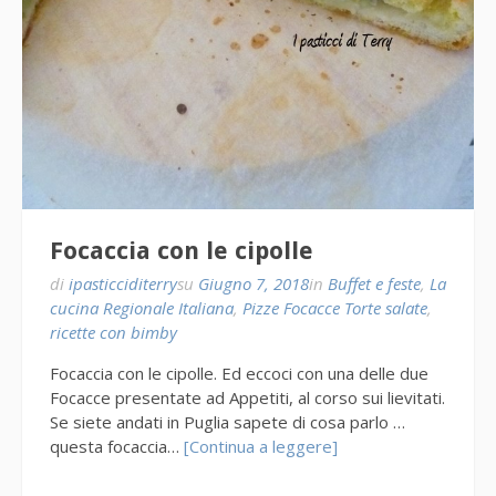
Focaccia con le cipolle
di
ipasticciditerry
su
Giugno 7, 2018
in
Buffet e feste
,
La
cucina Regionale Italiana
,
Pizze Focacce Torte salate
,
ricette con bimby
Focaccia con le cipolle. Ed eccoci con una delle due
Focacce presentate ad Appetiti, al corso sui lievitati.
Se siete andati in Puglia sapete di cosa parlo …
questa focaccia…
[Continua a leggere]