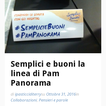
Semplici e buoni la
linea di Pam
Panorama
di
ipasticciditerry
su
Ottobre 31, 2016
in
Collaborazioni
,
Pensieri e parole