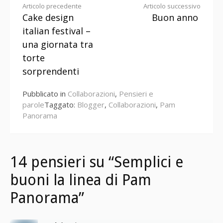
Continua
Articolo precedente
Articolo successivo
Cake design
Buon anno
a
italian festival –
leggere
una giornata tra
torte
sorprendenti
Pubblicato in
Collaborazioni
,
Pensieri e
parole
Taggato:
Blogger
,
Collaborazioni
,
Pam
Panorama
14 pensieri su “Semplici e
buoni la linea di Pam
Panorama”