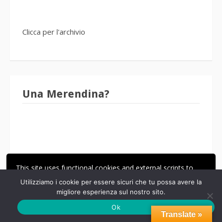
Clicca per l'archivio
Una Merendina?
This site uses functional cookies and external scripts to
improve your experience.
Utilizziamo i cookie per essere sicuri che tu possa avere la
migliore esperienza sul nostro sito.
ACCETTA
LE MIE IMPOSTAZIONI
Ok
Translate »