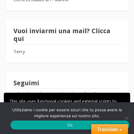
Vuoi inviarmi una mail? Clicca
qui
Terry
Seguimi
This site uses functional cookies and external scripts to
improve your experience.
Utilizziamo i cookie per essere sicuri che tu possa avere la
migliore esperienza sul nostro sito.
ACCETTA
LE MIE IMPOSTAZIONI
Ok
Translate »