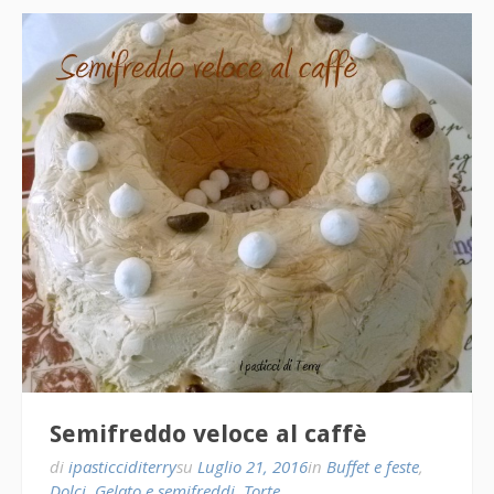
Semifreddo veloce al caffè
di
ipasticciditerry
su
Luglio 21, 2016
in
Buffet e feste
,
Dolci
,
Gelato e semifreddi
,
Torte