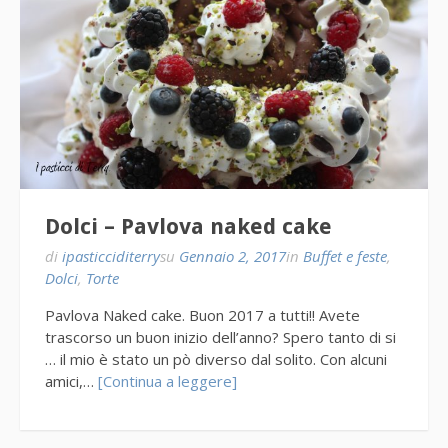
Dolci – Pavlova naked cake
di
ipasticciditerry
su
Gennaio 2, 2017
in
Buffet e feste
,
Dolci
,
Torte
Pavlova Naked cake. Buon 2017 a tutti!! Avete
trascorso un buon inizio dell’anno? Spero tanto di si
… il mio è stato un pò diverso dal solito. Con alcuni
amici,…
[Continua a leggere]