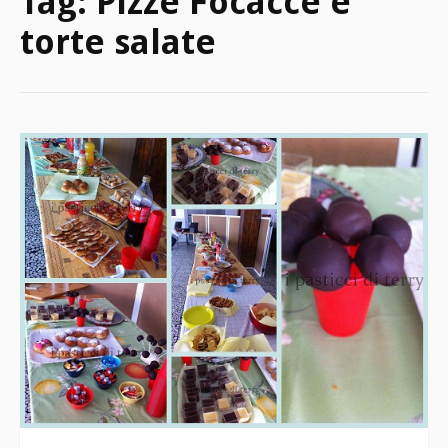
Tag:
Pizze Focacce e
torte salate