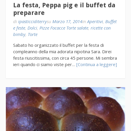
La festa, Peppa pig e il buffet da
preparare
di
ipasticciditerry
su
Marzo 17, 2014
in
Aperitivi
,
Buffet
e feste
,
Dolci
,
Pizze Focacce Torte salate
,
ricette con
bimby
,
Torte
Sabato ho organizzato il buffet per la festa di
compleanno della mia adorata nipotina Sara. Direi
festa riuscitissima, con circa 45 persone. Mi sembra
ieri quando ci siamo viste per…
[Continua a leggere]