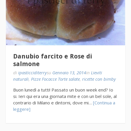
Danubio farcito e Rose di
salmone
di
ipasticciditerry
su
Gennaio 13, 2014
in
Lieviti
naturali
,
Pizze Focacce Torte salate
,
ricette con bimby
Buon lunedì a tutti! Passato un buon week end? Io
si. Ieri qui era una giornata mite e con un bel sole, al
contrario di Milano e dintorni, dove mi…
[Continua a
leggere]