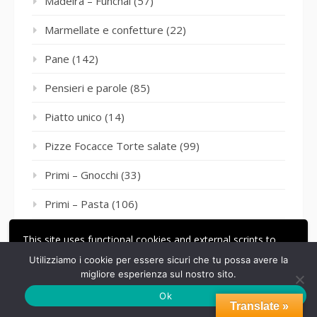
Madeira – Funchal
(57)
Marmellate e confetture
(22)
Pane
(142)
Pensieri e parole
(85)
Piatto unico
(14)
Pizze Focacce Torte salate
(99)
Primi – Gnocchi
(33)
Primi – Pasta
(106)
Primi – Riso
(16)
This site uses functional cookies and external scripts to
improve your experience.
Utilizziamo i cookie per essere sicuri che tu possa avere la
Primi – Zuppe e creme
(9)
migliore esperienza sul nostro sito.
ACCETTA
LE MIE IMPOSTAZIONI
Programmi Tv
(1)
Ok
Translate »