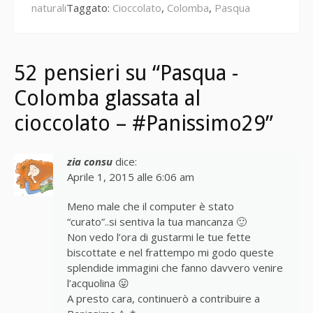
naturali
Taggato:
Cioccolato
,
Colomba
,
Pasqua
52 pensieri su “Pasqua -
Colomba glassata al
cioccolato – #Panissimo29”
zia consu
dice:
Aprile 1, 2015 alle 6:06 am
Meno male che il computer è stato
“curato”..si sentiva la tua mancanza 🙂
Non vedo l’ora di gustarmi le tue fette
biscottate e nel frattempo mi godo queste
splendide immagini che fanno davvero venire
l’acquolina 😛
A presto cara, continuerò a contribuire a