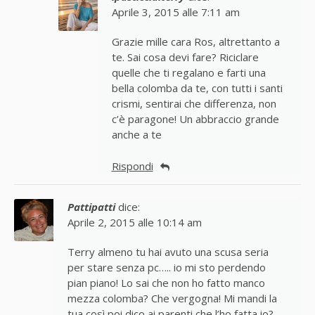
Aprile 3, 2015 alle 7:11 am
Grazie mille cara Ros, altrettanto a
te. Sai cosa devi fare? Riciclare
quelle che ti regalano e farti una
bella colomba da te, con tutti i santi
crismi, sentirai che differenza, non
c’è paragone! Un abbraccio grande
anche a te
Rispondi
Pattipatti
dice:
Aprile 2, 2015 alle 10:14 am
Terry almeno tu hai avuto una scusa seria
per stare senza pc….. io mi sto perdendo
pian piano! Lo sai che non ho fatto manco
mezza colomba? Che vergogna! Mi mandi la
tua così poi dico ai parenti che l’ho fatta io?