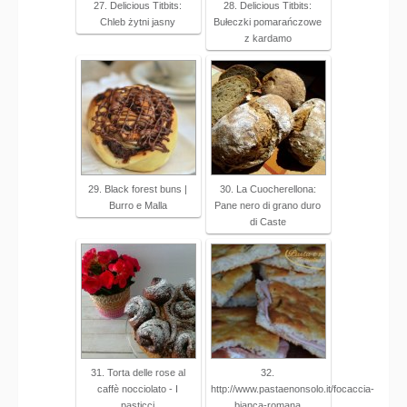
27. Delicious Titbits:
28. Delicious Titbits:
Chleb żytni jasny
Bułeczki pomarańczowe
z kardamo
29. Black forest buns |
30. La Cuocherellona:
Burro e Malla
Pane nero di grano duro
di Caste
31. Torta delle rose al
32.
caffè nocciolato - I
http://www.pastaenonsolo.it/focaccia-
pasticci
bianca-romana