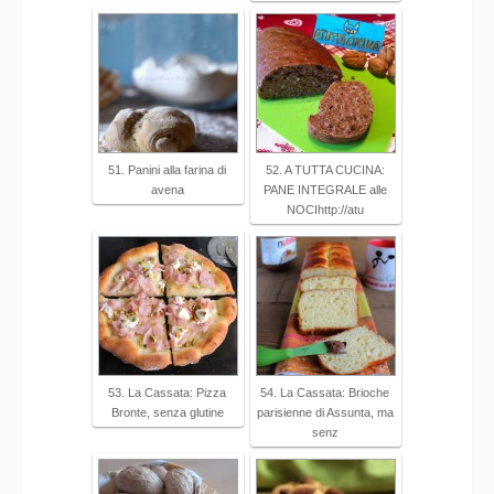
51. Panini alla farina di
52. A TUTTA CUCINA:
avena
PANE INTEGRALE alle
NOCIhttp://atu
53. La Cassata: Pizza
54. La Cassata: Brioche
Bronte, senza glutine
parisienne di Assunta, ma
senz