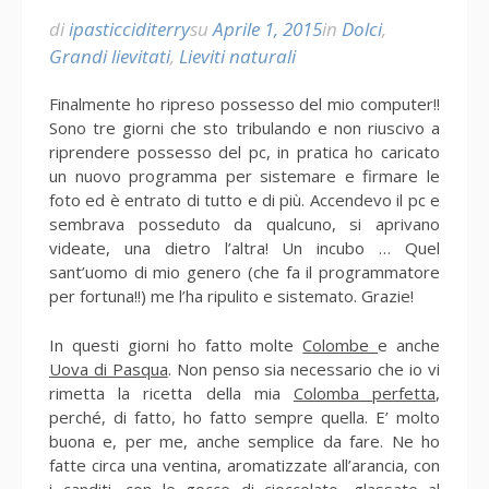
di
ipasticciditerry
su
Aprile 1, 2015
in
Dolci
,
Grandi lievitati
,
Lieviti naturali
Finalmente ho ripreso possesso del mio computer!!
Sono tre giorni che sto tribulando e non riuscivo a
riprendere possesso del pc, in pratica ho caricato
un nuovo programma per sistemare e firmare le
foto ed è entrato di tutto e di più. Accendevo il pc e
sembrava posseduto da qualcuno, si aprivano
videate, una dietro l’altra! Un incubo … Quel
sant’uomo di mio genero (che fa il programmatore
per fortuna!!) me l’ha ripulito e sistemato. Grazie!
In questi giorni ho fatto molte
Colombe
e anche
Uova di Pasqua
. Non penso sia necessario che io vi
rimetta la ricetta della mia
Colomba perfetta
,
perché, di fatto, ho fatto sempre quella. E’ molto
buona e, per me, anche semplice da fare. Ne ho
fatte circa una ventina, aromatizzate all’arancia, con
i canditi, con le gocce di cioccolato, glassate al