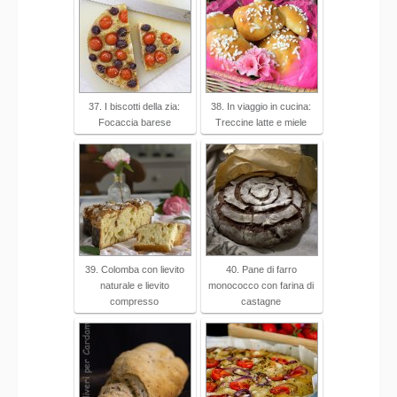
37. I biscotti della zia:
38. In viaggio in cucina:
Focaccia barese
Treccine latte e miele
39. Colomba con lievito
40. Pane di farro
naturale e lievito
monococco con farina di
compresso
castagne