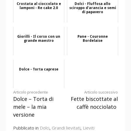
Crostata al cioccolato e
Dolci - Fluffosa allo
lamponi - Re cake 2.0
sciroppo d'arancia e semi
di papavero
Giorilli - Il corso con un
Pane - Couronne
grande maestro
Bordelaise
Dolce - Torta caprese
Continua
Articolo precedente
Articolo successivo
Dolce – Torta di
Fette biscottate al
a
mele – la mia
caffè nocciolato
leggere
versione
Pubblicato in
Dolci
,
Grandi lievitati
,
Lieviti