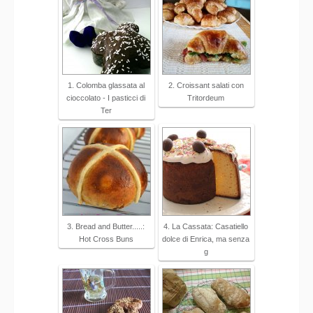
1. Colomba glassata al
2. Croissant salati con
cioccolato - I pasticci di
Tritordeum
Ter
3. Bread and Butter.....:
4. La Cassata: Casatiello
Hot Cross Buns
dolce di Enrica, ma senza
g