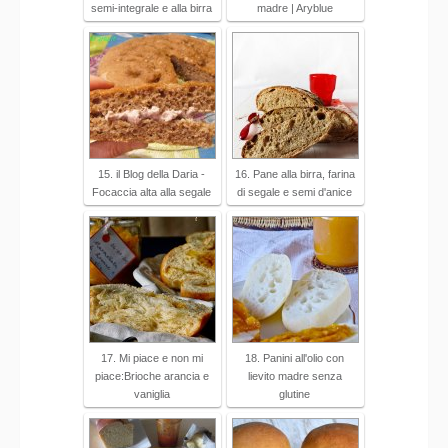
semi-integrale e alla birra
madre | Aryblue
15. il Blog della Daria -
16. Pane alla birra, farina
Focaccia alta alla segale
di segale e semi d'anice
17. Mi piace e non mi
18. Panini all'olio con
piace:Brioche arancia e
lievito madre senza
vaniglia
glutine