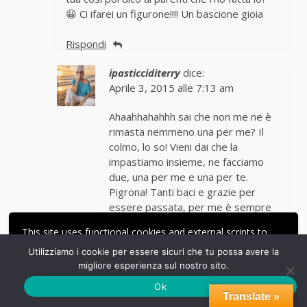
😀 Ci ifarei un figurone!!!! Un bascione gioia
Rispondi
ipasticciditerry
dice:
Aprile 3, 2015 alle 7:13 am
Ahaahhahahhh sai che non me ne è
rimasta nemmeno una per me? Il
colmo, lo so! Vieni dai che la
impastiamo insieme, ne facciamo
due, una per me e una per te.
Pigrona! Tanti baci e grazie per
essere passata, per me è sempre
una grande gioia, leggervi! ♥
This site uses functional cookies and external scripts to
improve your experience.
Rispondi
Utilizziamo i cookie per essere sicuri che tu possa avere la
migliore esperienza sul nostro sito.
ACCETTA
LE MIE IMPOSTAZIONI
Ok
sandra
dice:
Translate »