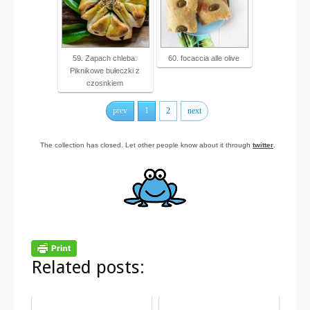
59. Zapach chleba:
60. focaccia alle olive
Piknikowe bułeczki z
czosnkiem
prev
1
2
next
The collection has closed. Let other people know about it through
twitter
.
Related posts: