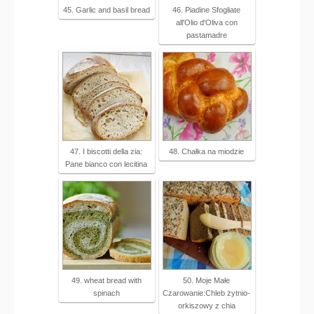
45. Garlic and basil bread
46. Piadine Sfogliate
all'Olio d'Oliva con
pastamadre
47. I biscotti della zia:
48. Chałka na miodzie
Pane bianco con lecitina
49. wheat bread with
50. Moje Małe
spinach
Czarowanie:Chleb żytnio-
orkiszowy z chia