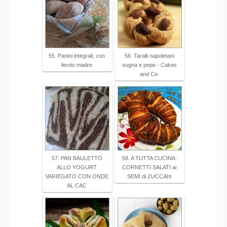
55. Panini integrali, con
56. Taralli napoletani
lievito madre
sugna e pepe - Cakes
and Co.
57. PAN BAULETTO
58. A TUTTA CUCINA:
ALLO YOGURT
CORNETTI SALATI ai
VARIEGATO CON ONDE
SEMI di ZUCCAht
AL CAC