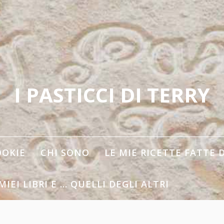
I PASTICCI DI TERRY
OOKIE
CHI SONO
LE MIE RICETTE FATTE 
 MIEI LIBRI E … QUELLI DEGLI ALTRI