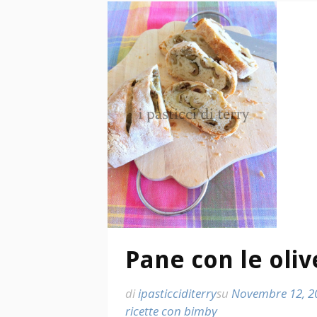
Pane con le oliv
di
ipasticciditerry
su
Novembre 12, 2
ricette con bimby