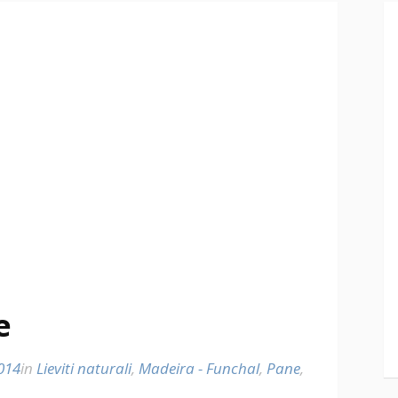
e
014
in
Lieviti naturali
,
Madeira - Funchal
,
Pane
,