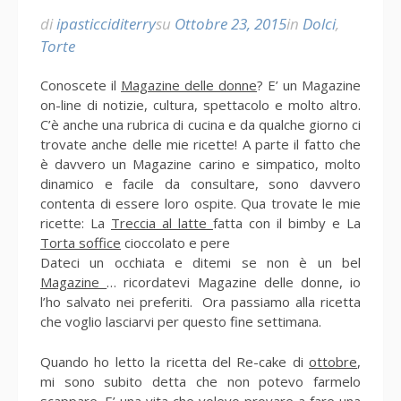
di
ipasticciditerry
su
Ottobre 23, 2015
in
Dolci
,
Torte
Conoscete il
Magazine delle donne
? E’ un Magazine
on-line di notizie, cultura, spettacolo e molto altro.
C’è anche una rubrica di cucina e da qualche giorno ci
trovate anche delle mie ricette! A parte il fatto che
è davvero un Magazine carino e simpatico, molto
dinamico e facile da consultare, sono davvero
contenta di essere loro ospite. Qua trovate le mie
ricette: La
Treccia al latte
fatta con il bimby e La
Torta soffice
cioccolato e pere
Dateci un occhiata e ditemi se non è un bel
Magazine
… ricordatevi Magazine delle donne, io
l’ho salvato nei preferiti. Ora passiamo alla ricetta
che voglio lasciarvi per questo fine settimana.
Quando ho letto la ricetta del Re-cake di
ottobre
,
mi sono subito detta che non potevo farmelo
scappare. E’ una vita che volevo provare a fare una