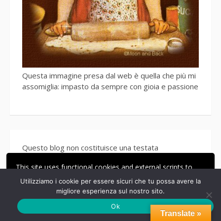
Questa immagine presa dal web è quella che più mi
assomiglia: impasto da sempre con gioia e passione
Questo blog non costituisce una testata
giornalistica. Non ha carattere periodico ed è
This site uses functional cookies and external scripts to
aggiornato secondo la disponibilità e la reperibilità
improve your experience.
dei materiali. Pertanto non può essere considerato
Utilizziamo i cookie per essere sicuri che tu possa avere la
in alcun modo un prodotto editoriale ai sensi della
migliore esperienza sul nostro sito.
ACCETTA
LE MIE IMPOSTAZIONI
Legge. n. 62 del 2001. Tutti i diritti relativi a
Ok
fotografie, testi e immagini presenti su questo blog
Translate »