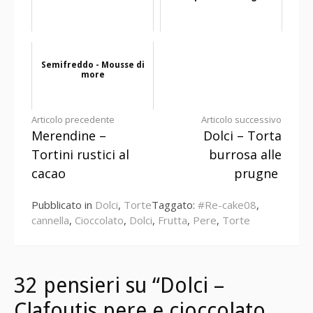
Semifreddo - Mousse di
more
Continua
Articolo precedente
Articolo successivo
Merendine –
Dolci – Torta
a
Tortini rustici al
burrosa alle
leggere
cacao
prugne
Pubblicato in
Dolci
,
Torte
Taggato:
#Re-cake08
,
cannella
,
Cioccolato
,
Dolci
,
Frutta
,
Pere
,
Torte
32 pensieri su “Dolci –
Clafoutis pere e cioccolato