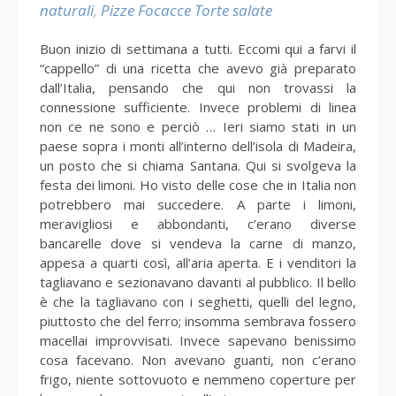
naturali
,
Pizze Focacce Torte salate
Buon inizio di settimana a tutti. Eccomi qui a farvi il
“cappello” di una ricetta che avevo già preparato
dall’Italia, pensando che qui non trovassi la
connessione sufficiente. Invece problemi di linea
non ce ne sono e perciò … Ieri siamo stati in un
paese sopra i monti all’interno dell’isola di Madeira,
un posto che si chiama Santana. Qui si svolgeva la
festa dei limoni. Ho visto delle cose che in Italia non
potrebbero mai succedere. A parte i limoni,
meravigliosi e abbondanti, c’erano diverse
bancarelle dove si vendeva la carne di manzo,
appesa a quarti così, all’aria aperta. E i venditori la
tagliavano e sezionavano davanti al pubblico. Il bello
è che la tagliavano con i seghetti, quelli del legno,
piuttosto che del ferro; insomma sembrava fossero
macellai improvvisati. Invece sapevano benissimo
cosa facevano. Non avevano guanti, non c’erano
frigo, niente sottovuoto e nemmeno coperture per