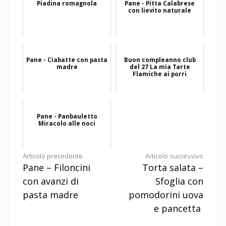
Piadina romagnola
Pane - Pitta Calabrese
con lievito naturale
Pane - Ciabatte con pasta
Buon compleanno club
madre
del 27 La mia Tarte
Flamiche ai porri
Pane - Panbauletto
Miracolo alle noci
Continua
Articolo precedente
Articolo successivo
Pane – Filoncini
Torta salata –
a
con avanzi di
Sfoglia con
leggere
pasta madre
pomodorini uova
e pancetta