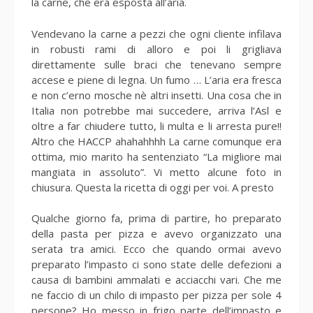
la carne, che era esposta all’aria.
Vendevano la carne a pezzi che ogni cliente infilava
in robusti rami di alloro e poi li grigliava
direttamente sulle braci che tenevano sempre
accese e piene di legna. Un fumo … L’aria era fresca
e non c’erno mosche nè altri insetti. Una cosa che in
Italia non potrebbe mai succedere, arriva l’Asl e
oltre a far chiudere tutto, li multa e li arresta pure!!
Altro che HACCP ahahahhhh La carne comunque era
ottima, mio marito ha sentenziato “La migliore mai
mangiata in assoluto”. Vi metto alcune foto in
chiusura. Questa la ricetta di oggi per voi. A presto
Qualche giorno fa, prima di partire, ho preparato
della pasta per pizza e avevo organizzato una
serata tra amici. Ecco che quando ormai avevo
preparato l’impasto ci sono state delle defezioni a
causa di bambini ammalati e acciacchi vari. Che me
ne faccio di un chilo di impasto per pizza per sole 4
persone? Ho messo in frigo parte dell’impasto e