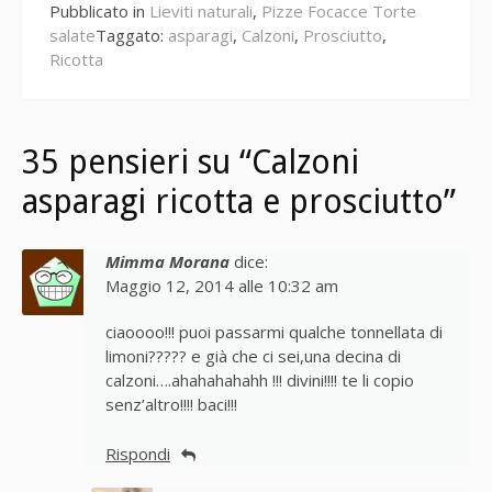
Pubblicato in
Lieviti naturali
,
Pizze Focacce Torte
salate
Taggato:
asparagi
,
Calzoni
,
Prosciutto
,
Ricotta
35 pensieri su “Calzoni
asparagi ricotta e prosciutto”
Mimma Morana
dice:
Maggio 12, 2014 alle 10:32 am
ciaoooo!!! puoi passarmi qualche tonnellata di
limoni????? e già che ci sei,una decina di
calzoni….ahahahahahh !!! divini!!!! te li copio
senz’altro!!!! baci!!!
Rispondi