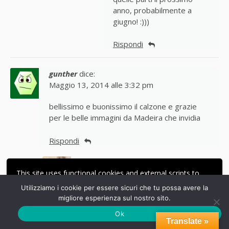
anno, probabilmente a
giugno! :)))
Rispondi
gunther
dice:
Maggio 13, 2014 alle 3:32 pm
bellissimo e buonissimo il calzone e grazie
per le belle immagini da Madeira che invidia
Rispondi
ipasticciditerry
dice:
This site uses functional cookies and external scripts to
Maggio 14, 2014 alle 4:07 pm
improve your experience.
Utilizziamo i cookie per essere sicuri che tu possa avere la
Dai forza, parti! Grazie Gunther
migliore esperienza sul nostro sito.
ACCETTA
LE MIE IMPOSTAZIONI
Ok
Rispondi
Translate »