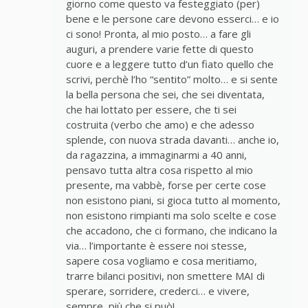
giorno come questo va festeggiato (per)
bene e le persone care devono esserci… e io
ci sono! Pronta, al mio posto… a fare gli
auguri, a prendere varie fette di questo
cuore e a leggere tutto d’un fiato quello che
scrivi, perchè l’ho “sentito” molto… e si sente
la bella persona che sei, che sei diventata,
che hai lottato per essere, che ti sei
costruita (verbo che amo) e che adesso
splende, con nuova strada davanti… anche io,
da ragazzina, a immaginarmi a 40 anni,
pensavo tutta altra cosa rispetto al mio
presente, ma vabbè, forse per certe cose
non esistono piani, si gioca tutto al momento,
non esistono rimpianti ma solo scelte e cose
che accadono, che ci formano, che indicano la
via… l’importante è essere noi stesse,
sapere cosa vogliamo e cosa meritiamo,
trarre bilanci positivi, non smettere MAI di
sperare, sorridere, crederci… e vivere,
sempre, più che si può!