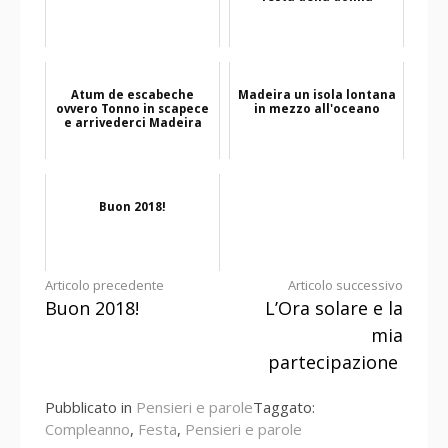
Atum de escabeche
Madeira un isola lontana
ovvero Tonno in scapece
in mezzo all'oceano
e arrivederci Madeira
Buon 2018!
Continua
Articolo precedente
Articolo successivo
Buon 2018!
L’Ora solare e la
a
mia
leggere
partecipazione
Pubblicato in
Pensieri e parole
Taggato:
Compleanno
,
Festa
,
Pensieri e parole