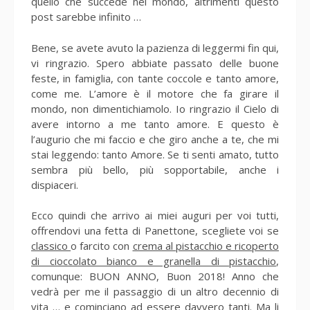
quello che succede nel mondo, altrimenti questo
post sarebbe infinito …
Bene, se avete avuto la pazienza di leggermi fin qui,
vi ringrazio. Spero abbiate passato delle buone
feste, in famiglia, con tante coccole e tanto amore,
come me. L’amore è il motore che fa girare il
mondo, non dimentichiamolo. Io ringrazio il Cielo di
avere intorno a me tanto amore. E questo è
l’augurio che mi faccio e che giro anche a te, che mi
stai leggendo: tanto Amore. Se ti senti amato, tutto
sembra più bello, più sopportabile, anche i
dispiaceri.
Ecco quindi che arrivo ai miei auguri per voi tutti,
offrendovi una fetta di Panettone, scegliete voi se
classico
o farcito con
crema al pistacchio e ricoperto
di cioccolato bianco e granella di pistacchio
,
comunque: BUON ANNO, Buon 2018! Anno che
vedrà per me il passaggio di un altro decennio di
vita … e cominciano ad essere davvero tanti. Ma li