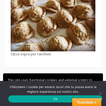
Clicca sopra per l'archivio
This site uses functional cookies and external scripts to
Un Risotto?
improve your experience.
Utilizziamo i cookie per essere sicuri che tu possa avere la
migliore esperienza sul nostro sito.
ACCETTA
LE MIE IMPOSTAZIONI
Ok
Translate »