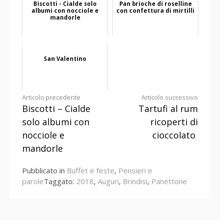
Biscotti - Cialde solo
Pan brioche di roselline
albumi con nocciole e
con confettura di mirtilli
mandorle
San Valentino
Continua
Articolo precedente
Articolo successivo
Biscotti – Cialde
Tartufi al rum
a
solo albumi con
ricoperti di
leggere
nocciole e
cioccolato
mandorle
Pubblicato in
Buffet e feste
,
Pensieri e
parole
Taggato:
2018
,
Auguri
,
Brindisi
,
Panettone