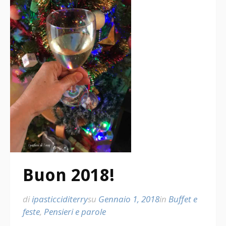
Buon 2018!
di
ipasticciditerry
su
Gennaio 1, 2018
in
Buffet e
feste
,
Pensieri e parole