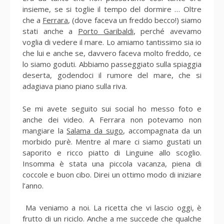
insieme, se si toglie il tempo del dormire … Oltre
che a
Ferrara
, (dove faceva un freddo becco!) siamo
stati anche a
Porto Garibaldi
, perché avevamo
voglia di vedere il mare. Lo amiamo tantissimo sia io
che lui e anche se, davvero faceva molto freddo, ce
lo siamo goduti. Abbiamo passeggiato sulla spiaggia
deserta, godendoci il rumore del mare, che si
adagiava piano piano sulla riva.
Se mi avete seguito sui social ho messo foto e
anche dei video. A Ferrara non potevamo non
mangiare la
Salama da sugo
, accompagnata da un
morbido purè. Mentre al mare ci siamo gustati un
saporito e ricco piatto di Linguine allo scoglio.
Insomma è stata una piccola vacanza, piena di
coccole e buon cibo. Direi un ottimo modo di iniziare
l’anno.
Ma veniamo a noi. La ricetta che vi lascio oggi, è
frutto di un riciclo. Anche a me succede che qualche