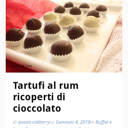
Tartufi al rum
ricoperti di
cioccolato
di
ipasticciditerry
su
Gennaio 4, 2018
in
Buffet e