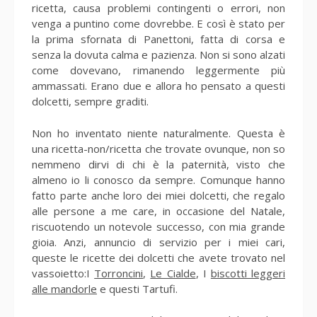
ricetta, causa problemi contingenti o errori, non
venga a puntino come dovrebbe. E così è stato per
la prima sfornata di Panettoni, fatta di corsa e
senza la dovuta calma e pazienza. Non si sono alzati
come dovevano, rimanendo leggermente più
ammassati. Erano due e allora ho pensato a questi
dolcetti, sempre graditi.
Non ho inventato niente naturalmente. Questa è
una ricetta-non/ricetta che trovate ovunque, non so
nemmeno dirvi di chi è la paternità, visto che
almeno io li conosco da sempre. Comunque hanno
fatto parte anche loro dei miei dolcetti, che regalo
alle persone a me care, in occasione del Natale,
riscuotendo un notevole successo, con mia grande
gioia. Anzi, annuncio di servizio per i miei cari,
queste le ricette dei dolcetti che avete trovato nel
vassoietto:I
Torroncini
,
Le Cialde
, I
biscotti leggeri
alle mandorle
e questi Tartufi.