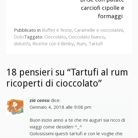
leggere
carciofi cipolle e
formaggi
Pubblicato in
Buffet e feste
,
Caramelle e cioccolatini
,
Dolci
Taggato:
Cioccolato
,
Cioccolato bianco
,
dolcetti
,
Ricette con il Bimby
,
Rum
,
Tartufi
18 pensieri su “Tartufi al rum
ricoperti di cioccolato”
zia consu
dice:
Gennaio 4, 2018 alle 9:08 pm
Buon inizio anno a te che mi auguri sia ricco di
viaggi come desideri ^_^
Golosissimi questi tartufi e con le voglie che