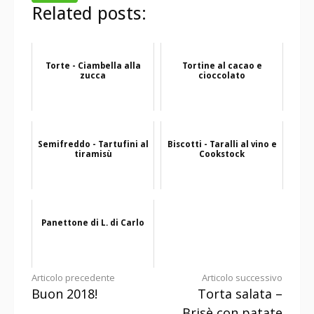
Related posts:
Torte - Ciambella alla
Tortine al cacao e
zucca
cioccolato
Semifreddo - Tartufini al
Biscotti - Taralli al vino e
tiramisù
Cookstock
Panettone di L. di Carlo
Continua
Articolo precedente
Articolo successivo
Buon 2018!
Torta salata –
a
Brisè con patate