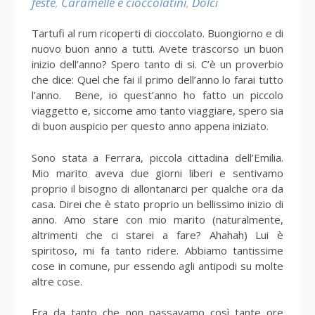
feste
,
Caramelle e cioccolatini
,
Dolci
Tartufi al rum ricoperti di cioccolato. Buongiorno e di
nuovo buon anno a tutti. Avete trascorso un buon
inizio dell’anno? Spero tanto di si. C’è un proverbio
che dice: Quel che fai il primo dell’anno lo farai tutto
l’anno. Bene, io quest’anno ho fatto un piccolo
viaggetto e, siccome amo tanto viaggiare, spero sia
di buon auspicio per questo anno appena iniziato.
Sono stata a Ferrara, piccola cittadina dell’Emilia.
Mio marito aveva due giorni liberi e sentivamo
proprio il bisogno di allontanarci per qualche ora da
casa. Direi che è stato proprio un bellissimo inizio di
anno. Amo stare con mio marito (naturalmente,
altrimenti che ci starei a fare? Ahahah) Lui è
spiritoso, mi fa tanto ridere. Abbiamo tantissime
cose in comune, pur essendo agli antipodi su molte
altre cose.
Era da tanto che non passavamo così tante ore