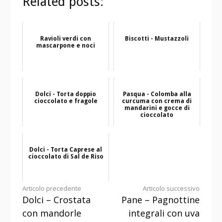
Related posts:
Ravioli verdi con
Biscotti - Mustazzoli
mascarpone e noci
Dolci - Torta doppio
Pasqua - Colomba alla
cioccolato e fragole
curcuma con crema di
mandarini e gocce di
cioccolato
Dolci - Torta Caprese al
cioccolato di Sal de Riso
Continua
Articolo precedente
Articolo successivo
Dolci – Crostata
Pane – Pagnottine
a
con mandorle
integrali con uva