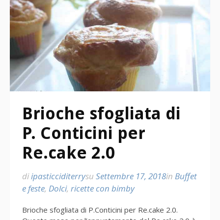
Brioche sfogliata di
P. Conticini per
Re.cake 2.0
di
ipasticciditerry
su
Settembre 17, 2018
in
Buffet
e feste
,
Dolci
,
ricette con bimby
Brioche sfogliata di P.Conticini per Re.cake 2.0.