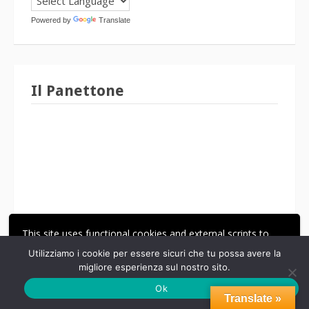
Powered by
Translate
Il Panettone
This site uses functional cookies and external scripts to
improve your experience.
Utilizziamo i cookie per essere sicuri che tu possa avere la
migliore esperienza sul nostro sito.
ACCETTA
LE MIE IMPOSTAZIONI
Ok
Translate »
Clicca sopra per l'archivio