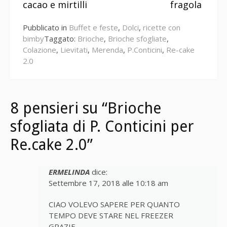
leggere
cacao e mirtilli
fragola
Pubblicato in
Buffet e feste
,
Dolci
,
ricette con
bimby
Taggato:
Brioche
,
Brioche sfogliate
,
Colazione
,
Lievitati
,
Merenda
,
P.Conticini
,
Re-cake
2.0
8 pensieri su “Brioche
sfogliata di P. Conticini per
Re.cake 2.0”
ERMELINDA
dice:
Settembre 17, 2018 alle 10:18 am
CIAO VOLEVO SAPERE PER QUANTO
TEMPO DEVE STARE NEL FREEZER
GRAZIE