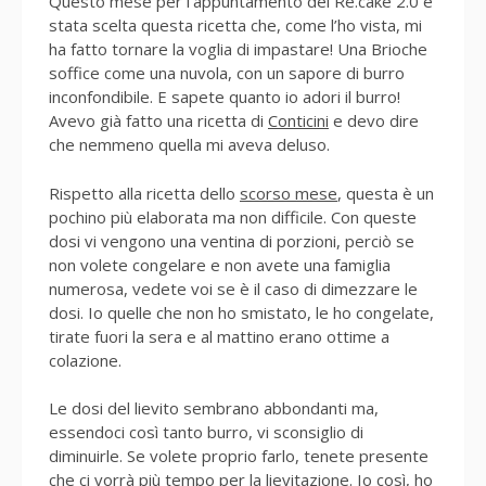
Questo mese per l’appuntamento del Re.cake 2.0 è
stata scelta questa ricetta che, come l’ho vista, mi
ha fatto tornare la voglia di impastare! Una Brioche
soffice come una nuvola, con un sapore di burro
inconfondibile. E sapete quanto io adori il burro!
Avevo già fatto una ricetta di
Conticini
e devo dire
che nemmeno quella mi aveva deluso.
Rispetto alla ricetta dello
scorso mese
, questa è un
pochino più elaborata ma non difficile. Con queste
dosi vi vengono una ventina di porzioni, perciò se
non volete congelare e non avete una famiglia
numerosa, vedete voi se è il caso di dimezzare le
dosi. Io quelle che non ho smistato, le ho congelate,
tirate fuori la sera e al mattino erano ottime a
colazione.
Le dosi del lievito sembrano abbondanti ma,
essendoci così tanto burro, vi sconsiglio di
diminuirle. Se volete proprio farlo, tenete presente
che ci vorrà più tempo per la lievitazione. Io così, ho