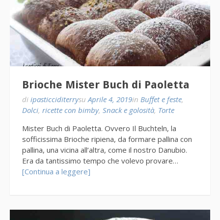
Brioche Mister Buch di Paoletta
di
ipasticciditerry
su
Aprile 4, 2019
in
Buffet e feste
,
Dolci
,
ricette con bimby
,
Snack e golosità
,
Torte
Mister Buch di Paoletta. Ovvero Il Buchteln, la
sofficissima Brioche ripiena, da formare pallina con
pallina, una vicina all’altra, come il nostro Danubio.
Era da tantissimo tempo che volevo provare…
[Continua a leggere]