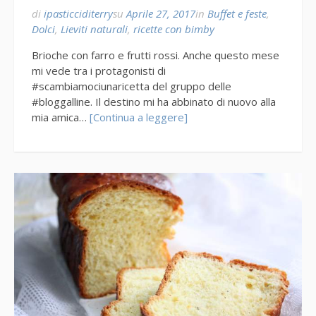
di
ipasticciditerry
su
Aprile 27, 2017
in
Buffet e feste
,
Dolci
,
Lieviti naturali
,
ricette con bimby
Brioche con farro e frutti rossi. Anche questo mese
mi vede tra i protagonisti di
#scambiamociunaricetta del gruppo delle
#bloggalline. Il destino mi ha abbinato di nuovo alla
mia amica…
[Continua a leggere]