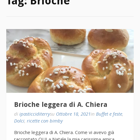
Tag:
Brioche
Brioche leggera di A. Chiera
di
ipasticciditerry
su
Ottobre 18, 2021
in
Buffet e feste
,
Dolci
,
ricette con bimby
Brioche leggera di A. Chiera. Come vi avevo già
raccontato QUI a Natale la mia carissima amica