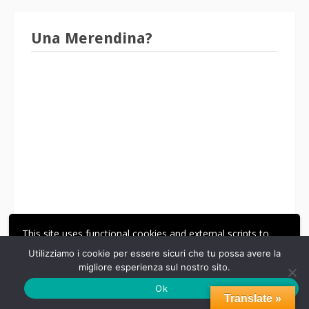
Una Merendina?
This site uses functional cookies and external scripts to
improve your experience.
Utilizziamo i cookie per essere sicuri che tu possa avere la
migliore esperienza sul nostro sito.
ACCETTA
LE MIE IMPOSTAZIONI
Ok
Translate »