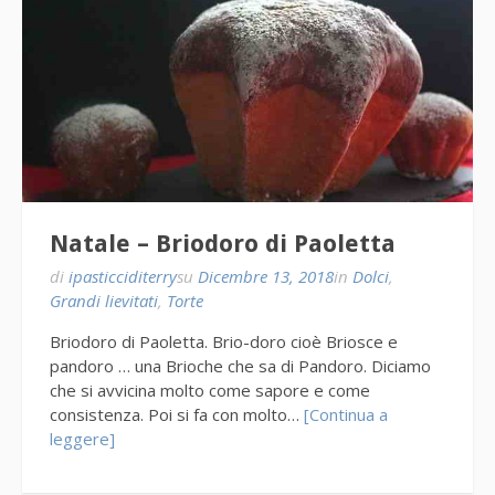
Natale – Briodoro di Paoletta
di
ipasticciditerry
su
Dicembre 13, 2018
in
Dolci
,
Grandi lievitati
,
Torte
Briodoro di Paoletta. Brio-doro cioè Briosce e
pandoro … una Brioche che sa di Pandoro. Diciamo
che si avvicina molto come sapore e come
consistenza. Poi si fa con molto…
[Continua a
leggere]