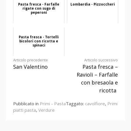
Pasta fresca - Farfalle
Lombardia - Pizzoccheri
rigate con sugo di
peperoni
Pasta fresca - Tortelli
bicolori con ricotta e
spinaci
Continua
Articolo precedente
Articolo successivo
San Valentino
Pasta fresca –
a
Ravioli – Farfalle
leggere
con bresaola e
ricotta
Pubblicato in
Primi - Pasta
Taggato:
cavolfiore
,
Primi
piatti pasta
,
Verdure