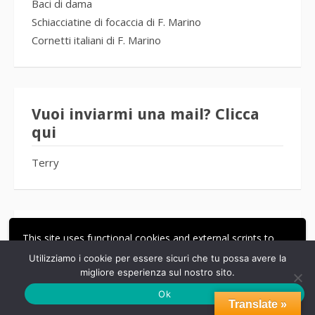
Baci di dama
Schiacciatine di focaccia di F. Marino
Cornetti italiani di F. Marino
Vuoi inviarmi una mail? Clicca
qui
Terry
Seguimi
This site uses functional cookies and external scripts to
improve your experience.
Utilizziamo i cookie per essere sicuri che tu possa avere la
migliore esperienza sul nostro sito.
ACCETTA
LE MIE IMPOSTAZIONI
Ok
Translate »