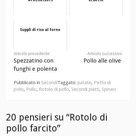
Supplì di riso al forno
Continua
Articolo precedente
Articolo successivo
Spezzatino con
Pollo alle olive
a
funghi e polenta
leggere
Pubblicato in
Secondi
Taggato:
patate
,
Petto di
pollo
,
Pollo
,
Rotolo di pollo
,
Secondi piatti
,
Spinaci
20 pensieri su “Rotolo di
pollo farcito”