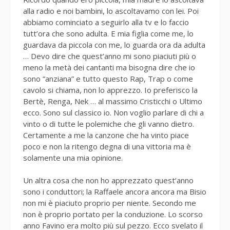
alla radio e noi bambini, lo ascoltavamo con lei. Poi
abbiamo cominciato a seguirlo alla tv e lo faccio
tutt’ora che sono adulta. E mia figlia come me, lo
guardava da piccola con me, lo guarda ora da adulta
… Devo dire che quest’anno mi sono piaciuti più o
meno la metà dei cantanti ma bisogna dire che io
sono “anziana” e tutto questo Rap, Trap o come
cavolo si chiama, non lo apprezzo. Io preferisco la
Bertè, Renga, Nek … al massimo Cristicchi o Ultimo
ecco. Sono sul classico io. Non voglio parlare di chi a
vinto o di tutte le polemiche che gli vanno dietro.
Certamente a me la canzone che ha vinto piace
poco e non la ritengo degna di una vittoria ma è
solamente una mia opinione.
Un altra cosa che non ho apprezzato quest’anno
sono i conduttori; la Raffaele ancora ancora ma Bisio
non mi è piaciuto proprio per niente. Secondo me
non è proprio portato per la conduzione. Lo scorso
anno Favino era molto più sul pezzo. Ecco svelato il