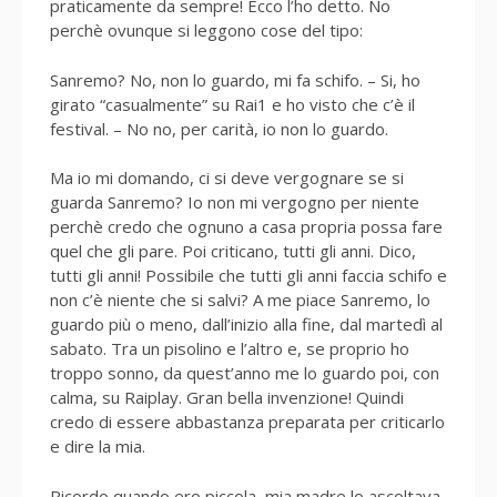
praticamente da sempre! Ecco l’ho detto. No
perchè ovunque si leggono cose del tipo:
Sanremo? No, non lo guardo, mi fa schifo. – Si, ho
girato “casualmente” su Rai1 e ho visto che c’è il
festival. – No no, per carità, io non lo guardo.
Ma io mi domando, ci si deve vergognare se si
guarda Sanremo? Io non mi vergogno per niente
perchè credo che ognuno a casa propria possa fare
quel che gli pare. Poi criticano, tutti gli anni. Dico,
tutti gli anni! Possibile che tutti gli anni faccia schifo e
non c’è niente che si salvi? A me piace Sanremo, lo
guardo più o meno, dall’inizio alla fine, dal martedì al
sabato. Tra un pisolino e l’altro e, se proprio ho
troppo sonno, da quest’anno me lo guardo poi, con
calma, su Raiplay. Gran bella invenzione! Quindi
credo di essere abbastanza preparata per criticarlo
e dire la mia.
Ricordo quando ero piccola, mia madre lo ascoltava