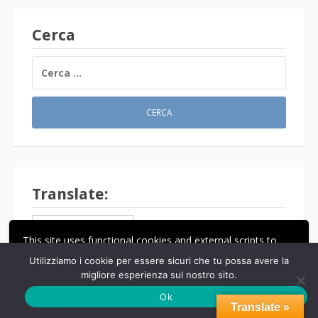
Cerca
RICERCA
PER:
Translate:
This site uses functional cookies and external scripts to
Powered by
Translate
improve your experience.
Utilizziamo i cookie per essere sicuri che tu possa avere la
migliore esperienza sul nostro sito.
ACCETTA
LE MIE IMPOSTAZIONI
Ok
Translate »