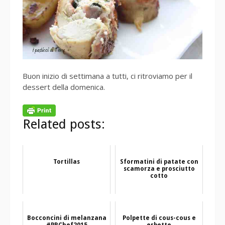
Buon inizio di settimana a tutti, ci ritroviamo per il
dessert della domenica.
Related posts:
Tortillas
Sformatini di patate con
scamorza e prosciutto
cotto
Bocconcini di melanzana
Polpette di cous-cous e
#PRChef2015
erbette