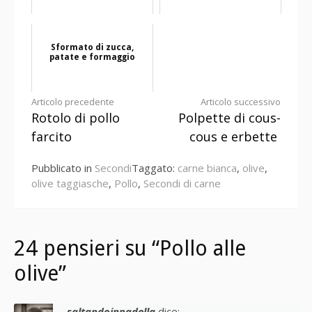
Sformato di zucca,
patate e formaggio
Continua
Articolo precedente
Articolo successivo
Rotolo di pollo
Polpette di cous-
a
farcito
cous e erbette
leggere
Pubblicato in
Secondi
Taggato:
carne bianca
,
olive
,
olive taggiasche
,
Pollo
,
Secondi di carne
24 pensieri su “Pollo alle
olive”
saltandoinpadella
dice: