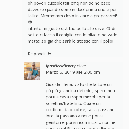
oh poveri cucciolotti!!! cmq non se ne esce
davvero quando sono in due! prima uno e poi
l’altro! Mmmmmm devo iniziare a prepararmi!
😀
intanto mi gusto qst tuo pollo alle olive <3 di
solito ci faccio il coniglio con le olive e ne vado
matta: so già che sarà lo stesso con il pollo!
Rispondi
ipasticciditerry
dice:
Marzo 6, 2019 alle 2:06 pm
Guarda Elena, visto che la Lù è un
pò più grandina dei miei, spero non
porti a casa troppi microbi per la
sorellina/fratellino. Qua è un
continuo da ottobre, se la passano
loro, la passano a noi e poi ai
genitori e poi si ricomincia … non ne
posso più! Si, ha un sapore diverso