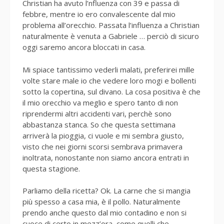
Christian ha avuto l’nfluenza con 39 e passa di
febbre, mentre io ero convalescente dal mio
problema all’orecchio. Passata l’influenza a Christian
naturalmente è venuta a Gabriele … perciò di sicuro
oggi saremo ancora bloccati in casa.
Mi spiace tantissimo vederli malati, preferirei mille
volte stare male io che vedere loro mogi e bollenti
sotto la copertina, sul divano. La cosa positiva è che
il mio orecchio va meglio e spero tanto di non
riprendermi altri accidenti vari, perchè sono
abbastanza stanca. So che questa settimana
arriverà la pioggia, ci vuole e mi sembra giusto,
visto che nei giorni scorsi sembrava primavera
inoltrata, nonostante non siamo ancora entrati in
questa stagione.
Parliamo della ricetta? Ok. La carne che si mangia
più spesso a casa mia, è il pollo. Naturalmente
prendo anche questo dal mio contadino e non si
cuoce di certo in mezz’ora, come quelli che