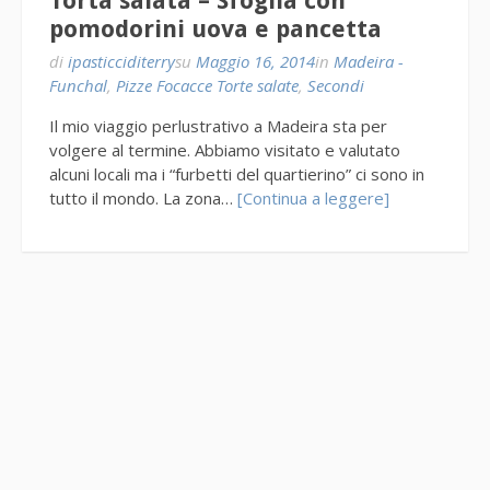
Torta salata – Sfoglia con
pomodorini uova e pancetta
di
ipasticciditerry
su
Maggio 16, 2014
in
Madeira -
Funchal
,
Pizze Focacce Torte salate
,
Secondi
Il mio viaggio perlustrativo a Madeira sta per
volgere al termine. Abbiamo visitato e valutato
alcuni locali ma i “furbetti del quartierino” ci sono in
tutto il mondo. La zona…
[Continua a leggere]