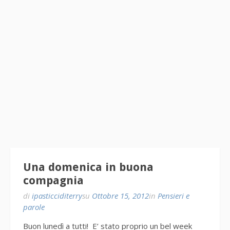
Una domenica in buona
compagnia
di
ipasticciditerry
su
Ottobre 15, 2012
in
Pensieri e
parole
Buon lunedì a tutti! E’ stato proprio un bel week