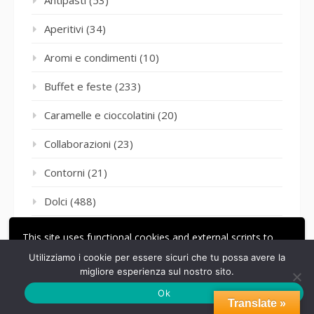
Aperitivi
(34)
Aromi e condimenti
(10)
Buffet e feste
(233)
Caramelle e cioccolatini
(20)
Collaborazioni
(23)
Contorni
(21)
Dolci
(488)
Eventi
(2)
This site uses functional cookies and external scripts to
improve your experience.
Gelato e semifreddi
(64)
Utilizziamo i cookie per essere sicuri che tu possa avere la
migliore esperienza sul nostro sito.
ACCETTA
LE MIE IMPOSTAZIONI
Gluten freee
(6)
Ok
Translate »