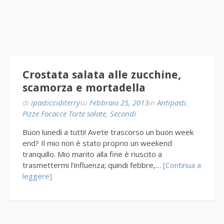
Crostata salata alle zucchine,
scamorza e mortadella
di
ipasticciditerry
su
Febbraio 25, 2013
in
Antipasti
,
Pizze Focacce Torte salate
,
Secondi
Buon lunedì a tutti! Avete trascorso un buon week
end? Il mio non è stato proprio un weekend
tranquillo. Mio marito alla fine è riuscito a
trasmettermi l’influenza; quindi febbre,…
[Continua a
leggere]