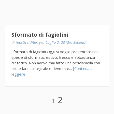
Sformato di fagiolini
di
ipasticciditerry
su
Luglio 2, 2012
in
Secondi
Sformato di fagiolini Oggi vi voglio presentare una
specie di sformato; estivo, fresco e abbastanza
dietetico. Non avevo mai fatto una besciamella con
olio e farina integrale e devo dire…
[Continua a
leggere]
Paginazione
Pagina
Pagina
2
1
degli