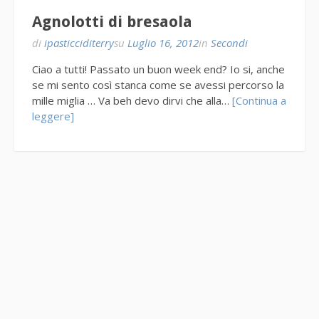
Agnolotti di bresaola
di
ipasticciditerry
su
Luglio 16, 2012
in
Secondi
Ciao a tutti! Passato un buon week end? Io si, anche
se mi sento così stanca come se avessi percorso la
mille miglia … Va beh devo dirvi che alla…
[Continua a
leggere]