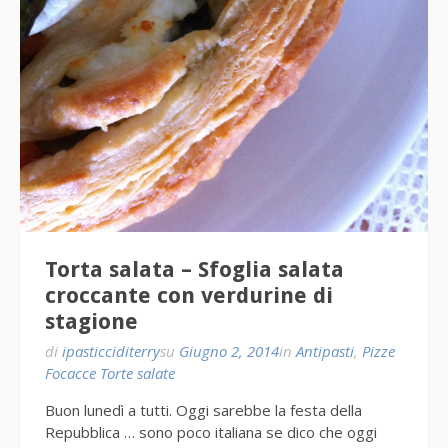
Torta salata – Sfoglia salata
croccante con verdurine di
stagione
di
ipasticciditerry
su
Giugno 2, 2014
in
Antipasti
,
Pizze
Focacce Torte salate
Buon lunedì a tutti. Oggi sarebbe la festa della
Repubblica … sono poco italiana se dico che oggi