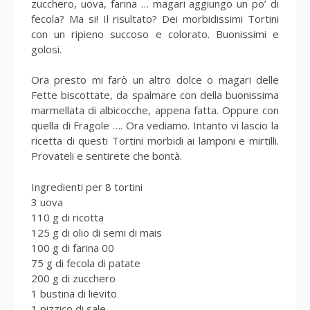
zucchero, uova, farina … magari aggiungo un po’ di
fecola? Ma si! Il risultato? Dei morbidissimi Tortini
con un ripieno succoso e colorato. Buonissimi e
golosi.
Ora presto mi farò un altro dolce o magari delle
Fette biscottate, da spalmare con della buonissima
marmellata di albicocche, appena fatta. Oppure con
quella di Fragole …. Ora vediamo. Intanto vi lascio la
ricetta di questi Tortini morbidi ai lamponi e mirtilli.
Provateli e sentirete che bontà.
Ingredienti per 8 tortini
3 uova
110 g di ricotta
125 g di olio di semi di mais
100 g di farina 00
75 g di fecola di patate
200 g di zucchero
1 bustina di lievito
1 pizzico di sale