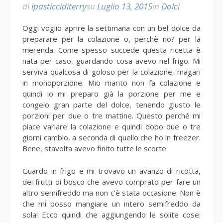
di
ipasticciditerry
su
Luglio 13, 2015
in
Dolci
Oggi voglio aprire la settimana con un bel dolce da
preparare per la colazione o, perchè no? per la
merenda. Come spesso succede questa ricetta è
nata per caso, guardando cosa avevo nel frigo. Mi
serviva qualcosa di goloso per la colazione, magari
in monoporzione. Mio marito non fa colazione e
quindi io mi preparo già la porzione per me e
congelo gran parte del dolce, tenendo giusto le
porzioni per due o tre mattine. Questo perché mi
piace variare la colazione e quindi dopo due o tre
giorni cambio, a seconda di quello che ho in freezer.
Bene, stavolta avevo finito tutte le scorte.
Guardo in frigo e mi trovavo un avanzo di ricotta,
dei frutti di bosco che avevo comprato per fare un
altro semifreddo ma non c’è stata occasione. Non è
che mi posso mangiare un intero semifreddo da
sola! Ecco quindi che aggiungendo le solite cose: