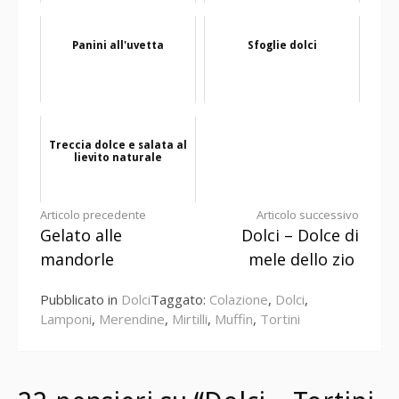
Panini all'uvetta
Sfoglie dolci
Treccia dolce e salata al
lievito naturale
Continua
Articolo precedente
Articolo successivo
Gelato alle
Dolci – Dolce di
a
mandorle
mele dello zio
leggere
Pubblicato in
Dolci
Taggato:
Colazione
,
Dolci
,
Lamponi
,
Merendine
,
Mirtilli
,
Muffin
,
Tortini