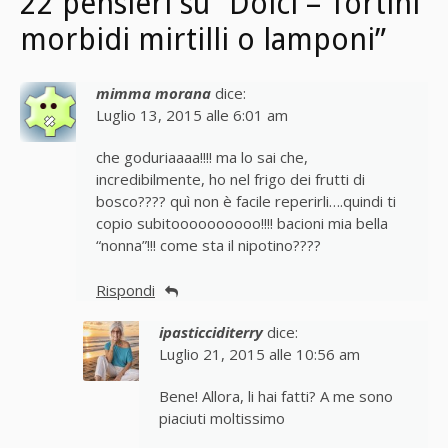
22 pensieri su “Dolci – Tortini
morbidi mirtilli o lamponi”
mimma morana
dice:
Luglio 13, 2015 alle 6:01 am
che goduriaaaa!!!! ma lo sai che,
incredibilmente, ho nel frigo dei frutti di
bosco???? quì non è facile reperirli….quindi ti
copio subitoooooooooo!!!! bacioni mia bella
“nonna”!!! come sta il nipotino????
Rispondi
ipasticciditerry
dice:
Luglio 21, 2015 alle 10:56 am
Bene! Allora, li hai fatti? A me sono
piaciuti moltissimo