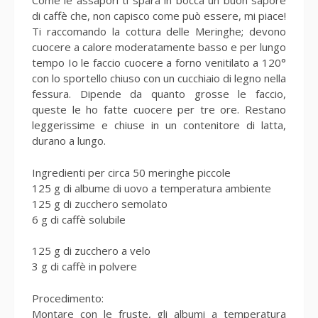
Come le assapori ti spara in bocca un buon sapore
di caffè che, non capisco come può essere, mi piace!
Ti raccomando la cottura delle Meringhe; devono
cuocere a calore moderatamente basso e per lungo
tempo Io le faccio cuocere a forno venitilato a 120°
con lo sportello chiuso con un cucchiaio di legno nella
fessura. Dipende da quanto grosse le faccio,
queste le ho fatte cuocere per tre ore. Restano
leggerissime e chiuse in un contenitore di latta,
durano a lungo.
Ingredienti per circa 50 meringhe piccole
125 g di albume di uovo a temperatura ambiente
125 g di zucchero semolato
6 g di caffè solubile
125 g di zucchero a velo
3 g di caffè in polvere
Procedimento:
Montare con le fruste, gli albumi a temperatura