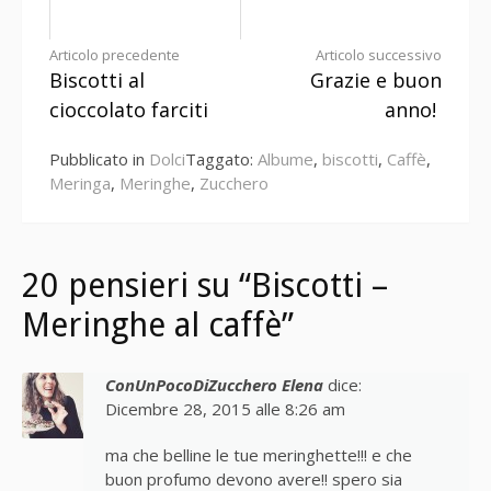
Continua
Articolo precedente
Articolo successivo
Biscotti al
Grazie e buon
a
cioccolato farciti
anno!
leggere
Pubblicato in
Dolci
Taggato:
Albume
,
biscotti
,
Caffè
,
Meringa
,
Meringhe
,
Zucchero
20 pensieri su “Biscotti –
Meringhe al caffè”
ConUnPocoDiZucchero Elena
dice:
Dicembre 28, 2015 alle 8:26 am
ma che belline le tue meringhette!!! e che
buon profumo devono avere!! spero sia