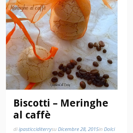
Biscotti – Meringhe
al caffè
di
ipasticciditerry
su
Dicembre 28, 2015
in
Dolci