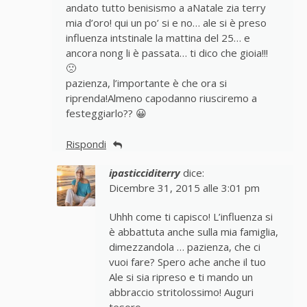
andato tutto benisismo a aNatale zia terry
mia d’oro! qui un po’ si e no… ale si è preso
influenza intstinale la mattina del 25… e
ancora nong li è passata… ti dico che gioia!!!
🙁
pazienza, l’importante è che ora si
riprenda!Almeno capodanno riusciremo a
festeggiarlo?? 😀
Rispondi
ipasticciditerry
dice:
Dicembre 31, 2015 alle 3:01 pm
Uhhh come ti capisco! L’influenza si
è abbattuta anche sulla mia famiglia,
dimezzandola … pazienza, che ci
vuoi fare? Spero ache anche il tuo
Ale si sia ripreso e ti mando un
abbraccio stritolossimo! Auguri
tesoro