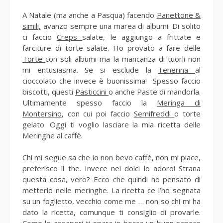
A Natale (ma anche a Pasqua) facendo
Panettone &
simili,
avanzo sempre una marea di albumi. Di solito
ci faccio
Creps
salate, le aggiungo a frittate e
farciture di torte salate. Ho provato a fare delle
Torte
con soli albumi ma la mancanza di tuorli non
mi entusiasma. Se si esclude la
Tenerina
al
cioccolato che invece è buonissima! Spesso faccio
biscotti, questi
Pasticcini
o anche Paste di mandorla.
Ultimamente spesso faccio la
Meringa di
Montersino
, con cui poi faccio
Semifreddi
o torte
gelato. Oggi ti voglio lasciare la mia ricetta delle
Meringhe al caffè.
Chi mi segue sa che io non bevo caffè, non mi piace,
preferisco il the. Invece nei dolci lo adoro! Strana
questa cosa, vero? Ecco che quindi ho pensato di
metterlo nelle meringhe. La ricetta ce l’ho segnata
su un foglietto, vecchio come me … non so chi mi ha
dato la ricetta, comunque ti consiglio di provarle.