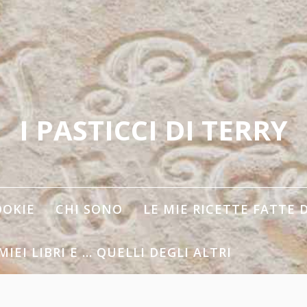
I PASTICCI DI TERRY
OOKIE
CHI SONO
LE MIE RICETTE FATTE 
 MIEI LIBRI E … QUELLI DEGLI ALTRI