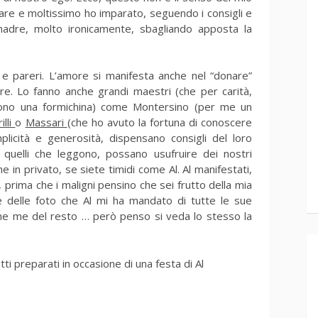
are e moltissimo ho imparato, seguendo i consigli e
madre, molto ironicamente, sbagliando apposta la
 e pareri. L’amore si manifesta anche nel “donare”
re. Lo fanno anche grandi maestri (che per carità,
sono una formichina) come Montersino (per me un
illi
o
Massari
(che ho avuto la fortuna di conoscere
licità e generosità, dispensano consigli del loro
i quelli che leggono, possano usufruire dei nostri
 in privato, se siete timidi come Al. Al manifestati,
 prima che i maligni pensino che sei frutto della mia
e delle foto che Al mi ha mandato di tutte le sue
ome me del resto … però penso si veda lo stesso la
ti preparati in occasione di una festa di Al