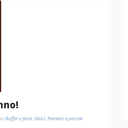
nno!
in
Buffet e feste
,
Dolci
,
Pensieri e parole