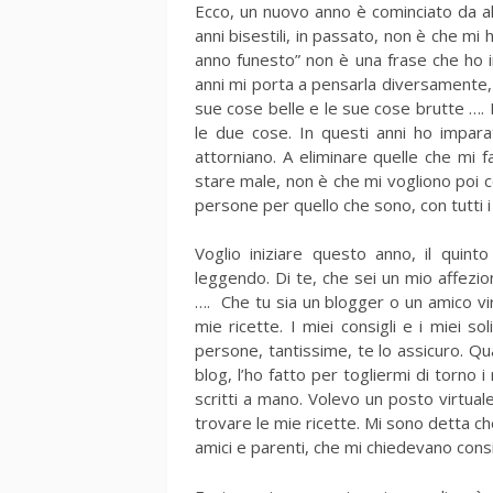
Ecco, un nuovo anno è cominciato da al
anni bisestili, in passato, non è che m
anno funesto” non è una frase che ho i
anni mi porta a pensarla diversamente, 
sue cose belle e le sue cose brutte ….
le due cose. In questi anni ho impar
attorniano. A eliminare quelle che mi 
stare male, non è che mi vogliono poi 
persone per quello che sono, con tutti i 
Voglio iniziare questo anno, il quint
leggendo. Di te, che sei un mio affezi
…. Che tu sia un blogger o un amico vi
mie ricette. I miei consigli e i miei so
persone, tantissime, te lo assicuro. Qu
blog, l’ho fatto per togliermi di torno i m
scritti a mano. Volevo un posto virtua
trovare le mie ricette. Mi sono detta c
amici e parenti, che mi chiedevano consig