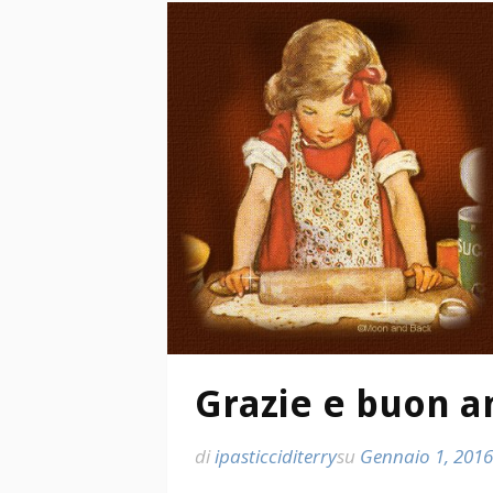
Grazie e buon a
di
ipasticciditerry
su
Gennaio 1, 2016