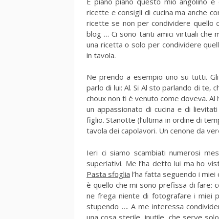
E piano piano questo mio angolino è 
ricette e consigli di cucina ma anche con
ricette se non per condividere quello c
blog … Ci sono tanti amici virtuali che 
una ricetta o solo per condividere quello
in tavola.
Ne prendo a esempio uno su tutti. Gli 
parlo di lui: Al. Si Al sto parlando di te
choux non ti è venuto come doveva. Al ha
un appassionato di cucina e di lievit
figlio. Stanotte (l’ultima in ordine di 
tavola dei capolavori. Un cenone da ver
Ieri ci siamo scambiati numerosi mes
superlativi. Me l’ha detto lui ma ho v
Pasta sfoglia
l’ha fatta seguendo i miei 
è quello che mi sono prefissa di fare:
ne frega niente di fotografare i miei pi
stupendo …. A me interessa condividere
una cosa sterile, inutile, che serve so