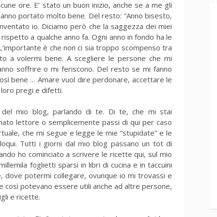
cune ore. E’ stato un buon inizio, anche se a me gli
i hanno portato molto bene. Del resto: “Anno bisesto,
nventato io. Diciamo però che la saggezza dei miei
rispetto a qualche anno fa. Ogni anno in fondo ha le
 L’importante è che non ci sia troppo scompenso tra
ato a volermi bene. A scegliere le persone che mi
fanno soffrire o mi feriscono. Del resto se mi fanno
così bene … Amare vuol dire perdonare, accettare le
loro pregi e difetti.
o del mio blog, parlando di te. Di te, che mi stai
onato lettore o semplicemente passi di qui per caso
rtuale, che mi segue e legge le mie “stupidate” e le
liloqui. Tutti i giorni dal mio blog passano un tot di
ando ho cominciato a scrivere le ricette qui, sul mio
illemila foglietti sparsi in libri di cucina e in taccuini
le, dove potermi collegare, ovunque io mi trovassi e
he così potevano essere utili anche ad altre persone,
li e ricette.