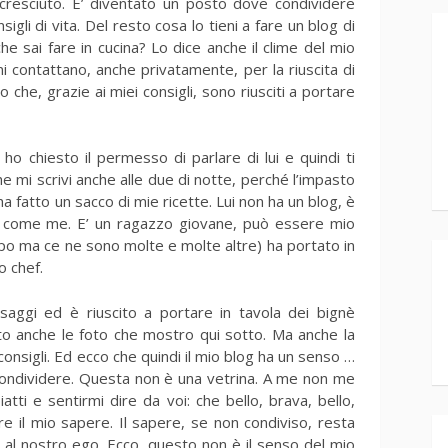
cresciuto. E’ diventato un posto dove condividere
sigli di vita. Del resto cosa lo tieni a fare un blog di
he sai fare in cucina? Lo dice anche il clime del mio
mi contattano, anche privatamente, per la riuscita di
 che, grazie ai miei consigli, sono riusciti a portare
ho chiesto il permesso di parlare di lui e quindi ti
, che mi scrivi anche alle due di notte, perché l’impasto
 fatto un sacco di mie ricette. Lui non ha un blog, è
ati come me. E’ un ragazzo giovane, può essere mio
tempo ma ce ne sono molte e molte altre) ha portato in
o chef.
saggi ed è riuscito a portare in tavola dei bignè
isto anche le foto che mostro qui sotto. Ma anche la
consigli. Ed ecco che quindi il mio blog ha un senso …
 condividere. Questa non è una vetrina. A me non me
atti e sentirmi dire da voi: che bello, brava, bello,
 il mio sapere. Il sapere, se non condiviso, resta
lo al nostro ego. Ecco, questo non è il senso del mio