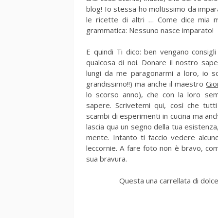
blog! Io stessa ho moltissimo da impar
le ricette di altri … Come dice mia 
grammatica: Nessuno nasce imparato!
E quindi Ti dico: ben vengano consigli
qualcosa di noi. Donare il nostro sape
lungi da me paragonarmi a loro, io 
grandissimo!!) ma anche il maestro
Gior
lo scorso anno), che con la loro semp
sapere. Scrivetemi qui, così che tutt
scambi di esperimenti in cucina ma anche
lascia qua un segno della tua esistenza,
mente. Intanto ti faccio vedere alcun
leccornie. A fare foto non è bravo, c
sua bravura.
Questa una carrellata di dolcet