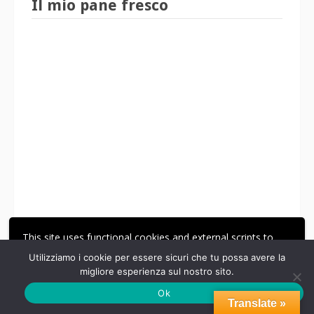
Il mio pane fresco
This site uses functional cookies and external scripts to
improve your experience.
Utilizziamo i cookie per essere sicuri che tu possa avere la
migliore esperienza sul nostro sito.
ACCETTA
LE MIE IMPOSTAZIONI
Ok
Translate »