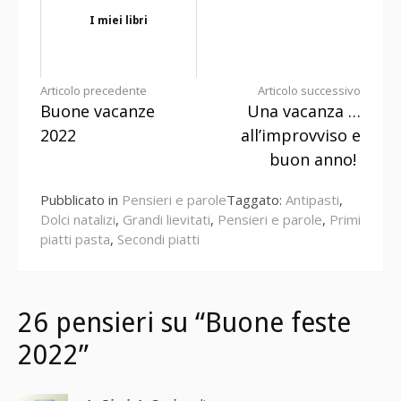
I miei libri
Continua
Articolo precedente
Articolo successivo
Buone vacanze
Una vacanza …
a
2022
all’improvviso e
leggere
buon anno!
Pubblicato in
Pensieri e parole
Taggato:
Antipasti
,
Dolci natalizi
,
Grandi lievitati
,
Pensieri e parole
,
Primi
piatti pasta
,
Secondi piatti
26 pensieri su “Buone feste
2022”