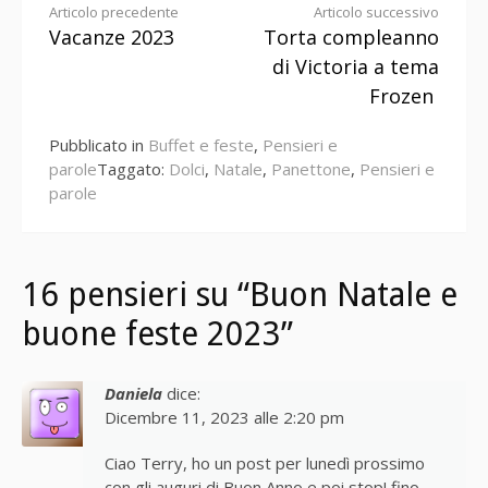
Continua
Articolo precedente
Articolo successivo
Vacanze 2023
Torta compleanno
a
di Victoria a tema
leggere
Frozen
Pubblicato in
Buffet e feste
,
Pensieri e
parole
Taggato:
Dolci
,
Natale
,
Panettone
,
Pensieri e
parole
16 pensieri su “Buon Natale e
buone feste 2023”
Daniela
dice:
Dicembre 11, 2023 alle 2:20 pm
Ciao Terry, ho un post per lunedì prossimo
con gli auguri di Buon Anno e poi stop! fino