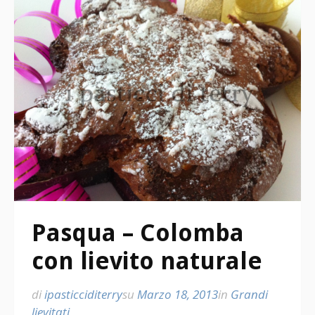
Pasqua – Colomba
con lievito naturale
di
ipasticciditerry
su
Marzo 18, 2013
in
Grandi
lievitati