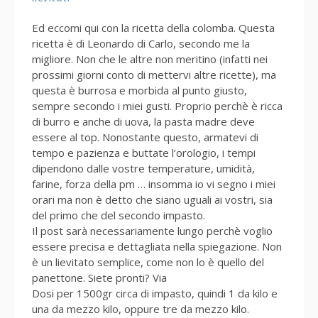
Ed eccomi qui con la ricetta della colomba. Questa
ricetta è di Leonardo di Carlo, secondo me la
migliore. Non che le altre non meritino (infatti nei
prossimi giorni conto di mettervi altre ricette), ma
questa è burrosa e morbida al punto giusto,
sempre secondo i miei gusti. Proprio perchè è ricca
di burro e anche di uova, la pasta madre deve
essere al top. Nonostante questo, armatevi di
tempo e pazienza e buttate l’orologio, i tempi
dipendono dalle vostre temperature, umidità,
farine, forza della pm … insomma io vi segno i miei
orari ma non è detto che siano uguali ai vostri, sia
del primo che del secondo impasto.
Il post sarà necessariamente lungo perchè voglio
essere precisa e dettagliata nella spiegazione. Non
è un lievitato semplice, come non lo è quello del
panettone. Siete pronti? Via
Dosi per 1500gr circa di impasto, quindi 1 da kilo e
una da mezzo kilo, oppure tre da mezzo kilo.