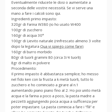
Eventualmente riducete le dosi o aumentate a
seconda delle vostre necessità. Se vi serve una
mano a fare i calcoli sono qui.
Ingredienti primo impasto:
320gr di Farina W380 (io ho usato W400
100gr di zucchero
160gr di acqua 30°
100gr di Lievito naturale (rinfrescato almeno 3 volte
dopo la legatura
Qua vi spiego come fare)
160gr di burro morbido
80gr di tuorli grammi 80 (circa 3/4 tuorli)
8gr di malto in polvere
Procedimento:
Il primo impasto è abbastanza semplice; ho messo
nel fido ken con la frusta a k metà tuorli, tutto lo
zucchero e ho cominciato a girare al n.1
aumentando piano piano fino al 2. Ho poi unito metà
acqua e la farina a poco a poco, la pasta madre a
pezzetti aggiungendo poca acqua a sufficenza per
poter impastare. La pasta comincia a fare i “fili” e