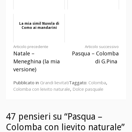
La mia simil Nuvola di
Como ai mandarini
Continua
Articolo precedente
Articolo successivo
Natale –
Pasqua – Colomba
a
Meneghina (la mia
di G.Pina
leggere
versione)
Pubblicato in
Grandi lievitati
Taggato:
Colomba
,
Colomba con leivito naturale
,
Dolce pasquale
47 pensieri su “Pasqua –
Colomba con lievito naturale”