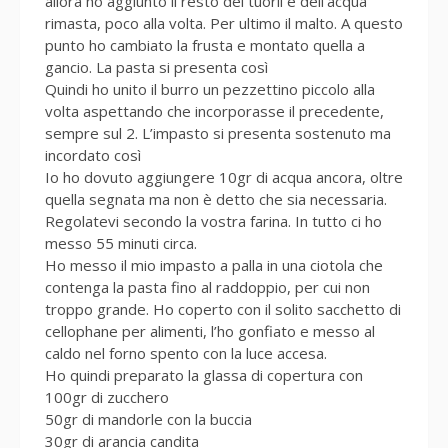
allora ho aggiunto il resto dei tuorli e dell’acqua
rimasta, poco alla volta. Per ultimo il malto. A questo
punto ho cambiato la frusta e montato quella a
gancio. La pasta si presenta così
Quindi ho unito il burro un pezzettino piccolo alla
volta aspettando che incorporasse il precedente,
sempre sul 2. L’impasto si presenta sostenuto ma
incordato così
Io ho dovuto aggiungere 10gr di acqua ancora, oltre
quella segnata ma non è detto che sia necessaria.
Regolatevi secondo la vostra farina. In tutto ci ho
messo 55 minuti circa.
Ho messo il mio impasto a palla in una ciotola che
contenga la pasta fino al raddoppio, per cui non
troppo grande. Ho coperto con il solito sacchetto di
cellophane per alimenti, l’ho gonfiato e messo al
caldo nel forno spento con la luce accesa.
Ho quindi preparato la glassa di copertura con
100gr di zucchero
50gr di mandorle con la buccia
30gr di arancia candita