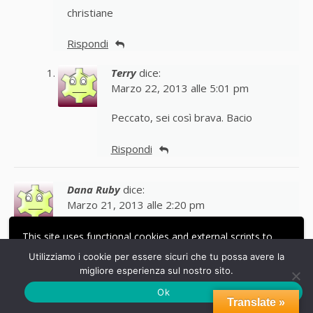
christiane
Rispondi
Terry
dice:
Marzo 22, 2013 alle 5:01 pm
Peccato, sei così brava. Bacio
Rispondi
Dana Ruby
dice:
Marzo 21, 2013 alle 2:20 pm
Questa colomba è favolosa, prima o poi devo
This site uses functional cookies and external scripts to
mettermi all’opera, intanto salvo la tua
improve your experience.
Utilizziamo i cookie per essere sicuri che tu possa avere la
ricetta a presto!
migliore esperienza sul nostro sito.
ACCETTA
LE MIE IMPOSTAZIONI
Ok
Rispondi
Translate »