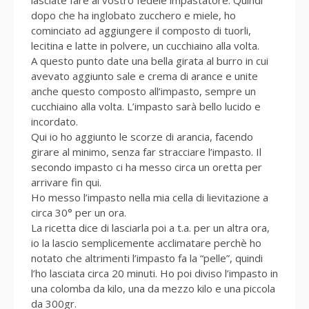
lasciate fare al vostro fedele impastatore. Quindi
dopo che ha inglobato zucchero e miele, ho
cominciato ad aggiungere il composto di tuorli,
lecitina e latte in polvere, un cucchiaino alla volta.
A questo punto date una bella girata al burro in cui
avevato aggiunto sale e crema di arance e unite
anche questo composto all’impasto, sempre un
cucchiaino alla volta. L’impasto sarà bello lucido e
incordato.
Qui io ho aggiunto le scorze di arancia, facendo
girare al minimo, senza far stracciare l’impasto. Il
secondo impasto ci ha messo circa un oretta per
arrivare fin qui.
Ho messo l’impasto nella mia cella di lievitazione a
circa 30° per un ora.
La ricetta dice di lasciarla poi a t.a. per un altra ora,
io la lascio semplicemente acclimatare perchè ho
notato che altrimenti l’impasto fa la “pelle”, quindi
l’ho lasciata circa 20 minuti. Ho poi diviso l’impasto in
una colomba da kilo, una da mezzo kilo e una piccola
da 300gr.