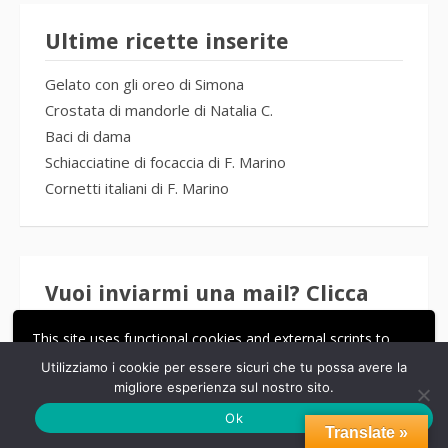
Ultime ricette inserite
Gelato con gli oreo di Simona
Crostata di mandorle di Natalia C.
Baci di dama
Schiacciatine di focaccia di F. Marino
Cornetti italiani di F. Marino
Vuoi inviarmi una mail? Clicca
qui
This site uses functional cookies and external scripts to
improve your experience.
Terry
Utilizziamo i cookie per essere sicuri che tu possa avere la
migliore esperienza sul nostro sito.
ACCETTA
LE MIE IMPOSTAZIONI
Ok
Translate »