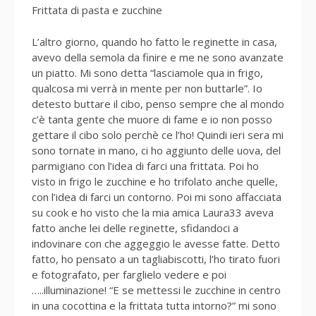
Frittata di pasta e zucchine
L’altro giorno, quando ho fatto le reginette in casa,
avevo della semola da finire e me ne sono avanzate
un piatto. Mi sono detta “lasciamole qua in frigo,
qualcosa mi verrà in mente per non buttarle”. Io
detesto buttare il cibo, penso sempre che al mondo
c’è tanta gente che muore di fame e io non posso
gettare il cibo solo perchè ce l’ho! Quindi ieri sera mi
sono tornate in mano, ci ho aggiunto delle uova, del
parmigiano con l’idea di farci una frittata. Poi ho
visto in frigo le zucchine e ho trifolato anche quelle,
con l’idea di farci un contorno. Poi mi sono affacciata
su cook e ho visto che la mia amica Laura33 aveva
fatto anche lei delle reginette, sfidandoci a
indovinare con che aggeggio le avesse fatte. Detto
fatto, ho pensato a un tagliabiscotti, l’ho tirato fuori
e fotografato, per farglielo vedere e poi
…..illuminazione! “E se mettessi le zucchine in centro
in una cocottina e la frittata tutta intorno?” mi sono