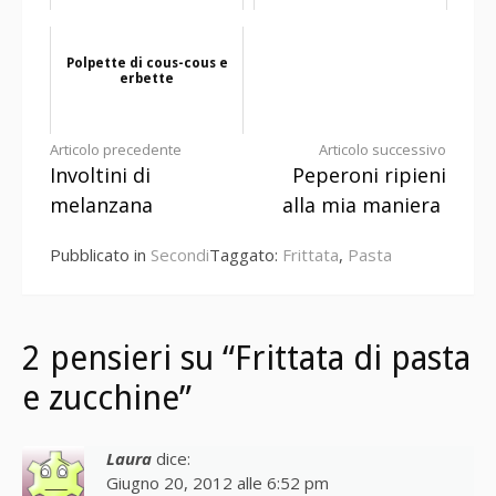
Polpette di cous-cous e
erbette
Continua
Articolo precedente
Articolo successivo
Involtini di
Peperoni ripieni
a
melanzana
alla mia maniera
leggere
Pubblicato in
Secondi
Taggato:
Frittata
,
Pasta
2 pensieri su “Frittata di pasta
e zucchine”
Laura
dice:
Giugno 20, 2012 alle 6:52 pm