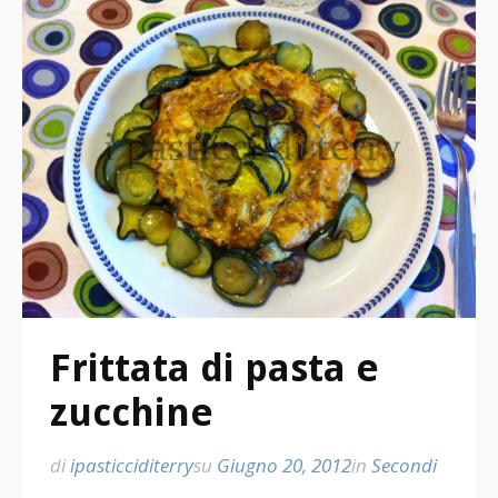
Frittata di pasta e
zucchine
di
ipasticciditerry
su
Giugno 20, 2012
in
Secondi