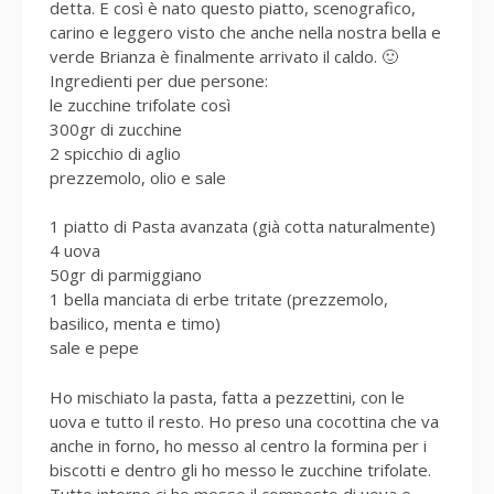
detta. E così è nato questo piatto, scenografico,
carino e leggero visto che anche nella nostra bella e
verde Brianza è finalmente arrivato il caldo. 🙂
Ingredienti per due persone:
le zucchine trifolate così
300gr di zucchine
2 spicchio di aglio
prezzemolo, olio e sale
1 piatto di Pasta avanzata (già cotta naturalmente)
4 uova
50gr di parmiggiano
1 bella manciata di erbe tritate (prezzemolo,
basilico, menta e timo)
sale e pepe
Ho mischiato la pasta, fatta a pezzettini, con le
uova e tutto il resto. Ho preso una cocottina che va
anche in forno, ho messo al centro la formina per i
biscotti e dentro gli ho messo le zucchine trifolate.
Tutto intorno ci ho messo il composto di uova e