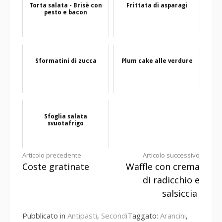
Torta salata - Brisè con
Frittata di asparagi
pesto e bacon
Sformatini di zucca
Plum cake alle verdure
Sfoglia salata
svuotafrigo
Continua
Articolo precedente
Articolo successivo
Coste gratinate
Waffle con crema
a
di radicchio e
leggere
salsiccia
Pubblicato in
Antipasti
,
Secondi
Taggato:
Arancini
,