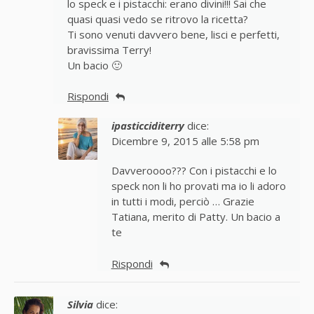
lo speck e i pistacchi: erano divini!!! Sai che
quasi quasi vedo se ritrovo la ricetta?
Ti sono venuti davvero bene, lisci e perfetti,
bravissima Terry!
Un bacio 🙂
Rispondi
ipasticciditerry
dice:
Dicembre 9, 2015 alle 5:58 pm
Davveroooo??? Con i pistacchi e lo
speck non li ho provati ma io li adoro
in tutti i modi, perciò … Grazie
Tatiana, merito di Patty. Un bacio a
te
Rispondi
Silvia
dice: