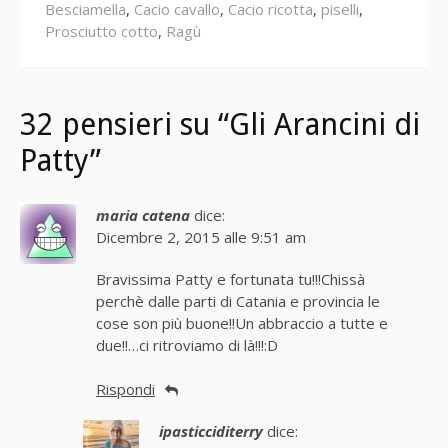
Besciamella
,
Cacio cavallo
,
Cacio ricotta
,
piselli
,
Prosciutto cotto
,
Ragù
32 pensieri su “Gli Arancini di
Patty”
maria catena
dice:
Dicembre 2, 2015 alle 9:51 am
Bravissima Patty e fortunata tu!!!Chissà
perchè dalle parti di Catania e provincia le
cose son più buone!!Un abbraccio a tutte e
due!!…ci ritroviamo di là!!!:D
Rispondi
ipasticciditerry
dice: