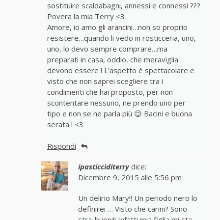
sostituire scaldabagni, annessi e connessi ???
Povera la mia Terry <3
Amore, io amo gli arancini…non so proprio
resistere…quando li vedo in rosticceria, uno,
uno, lo devo sempre comprare…ma
preparati in casa, oddio, che meraviglia
devono essere ! L'aspetto è spettacolare e
visto che non saprei scegliere tra i
condimenti che hai proposto, per non
scontentare nessuno, ne prendo uno per
tipo e non se ne parla più 😉 Bacini e buona
serata ! <3
Rispondi
ipasticciditerry
dice:
Dicembre 9, 2015 alle 5:56 pm
Un delirio Mary!! Un periodo nero lo
definirei … Visto che carini? Sono
stra-buoni!! Infatti mia figlia mi sta