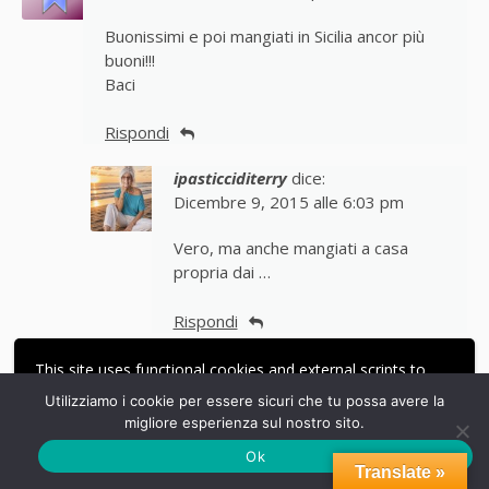
Buonissimi e poi mangiati in Sicilia ancor più
buoni!!!
Baci
Rispondi
ipasticciditerry
dice:
Dicembre 9, 2015 alle 6:03 pm
Vero, ma anche mangiati a casa
propria dai …
Rispondi
This site uses functional cookies and external scripts to
edvige
dice:
improve your experience.
Utilizziamo i cookie per essere sicuri che tu possa avere la
Dicembre 3, 2015 alle 7:05 pm
migliore esperienza sul nostro sito.
ACCETTA
LE MIE IMPOSTAZIONI
Mi piace tanto la forma a punta e anch’io li
Ok
Translate »
preferisco al ragù senza togliere nulla agli