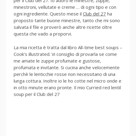
per il Club del 27. Io adoro le minestre, zuppe,
minestroni, vellutate e creme … di ogni tipo e con
ogni ingrediente. Questo mese il
Club del 27
ha
proposto tante buone minestre, tanto che mi sono
salvata il file e proverò anche altre ricette oltre
questa che vado a proporvi.
La mia ricetta è tratta dal libro All-time best soups –
Cook’s illustrated. Vi consiglio di provarla se come
me amate le zuppe profumate e gustose,
profumata e invitante. Si cucina anche velocemente
perchè le lenticchie rosse non necessitano di una
lunga cottura. Inoltre io le ho cotte nel micro onde e
in otto minute erano pronte. Il mio Curried red lentil
soup per il Club del 27