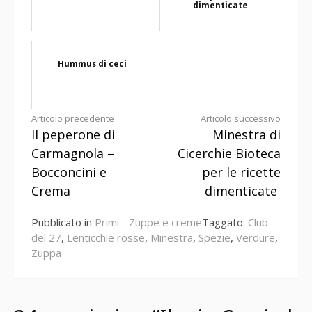
dimenticate
Hummus di ceci
Continua
Articolo precedente
Articolo successivo
Il peperone di
Minestra di
a
Carmagnola –
Cicerchie Bioteca
leggere
Bocconcini e
per le ricette
Crema
dimenticate
Pubblicato in
Primi - Zuppe e creme
Taggato:
Club
del 27
,
Lenticchie rosse
,
Minestra
,
Spezie
,
Verdure
,
Zuppa