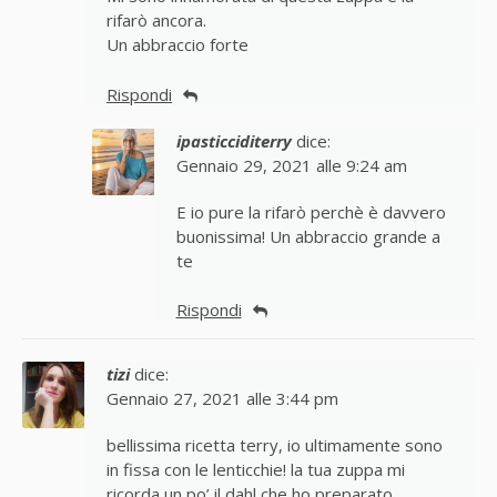
rifarò ancora.
Un abbraccio forte
Rispondi
ipasticciditerry
dice:
Gennaio 29, 2021 alle 9:24 am
E io pure la rifarò perchè è davvero
buonissima! Un abbraccio grande a
te
Rispondi
tizi
dice:
Gennaio 27, 2021 alle 3:44 pm
bellissima ricetta terry, io ultimamente sono
in fissa con le lenticchie! la tua zuppa mi
ricorda un po’ il dahl che ho preparato