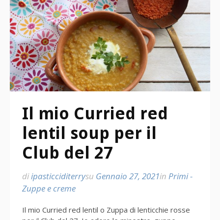
Il mio Curried red
lentil soup per il
Club del 27
di
ipasticciditerry
su
Gennaio 27, 2021
in
Primi -
Zuppe e creme
Il mio Curried red lentil o Zuppa di lenticchie rosse