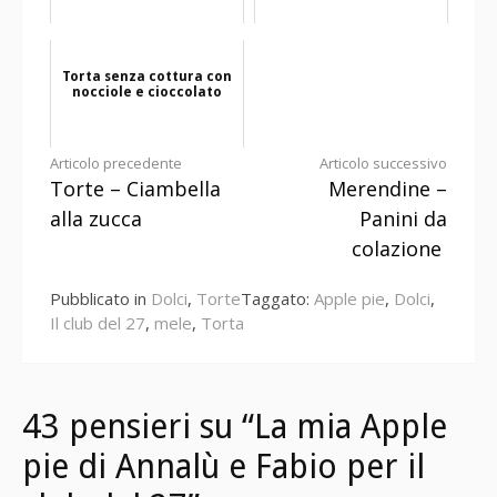
Torta senza cottura con
nocciole e cioccolato
Continua
Articolo precedente
Articolo successivo
Torte – Ciambella
Merendine –
a
alla zucca
Panini da
leggere
colazione
Pubblicato in
Dolci
,
Torte
Taggato:
Apple pie
,
Dolci
,
Il club del 27
,
mele
,
Torta
43 pensieri su “La mia Apple
pie di Annalù e Fabio per il