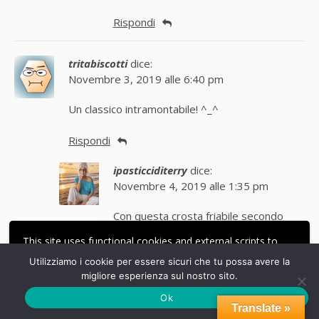
Rispondi
tritabiscotti
dice:
Novembre 3, 2019 alle 6:40 pm
Un classico intramontabile! ^_^
Rispondi
ipasticciditerry
dice:
Novembre 4, 2019 alle 1:35 pm
Con questa crosta friabile secondo
me, è molto particolare
This site uses functional cookies and external scripts to
improve your experience.
Utilizziamo i cookie per essere sicuri che tu possa avere la
Rispondi
migliore esperienza sul nostro sito.
ACCETTA
LE MIE IMPOSTAZIONI
Ok
Tina
dice:
Translate »