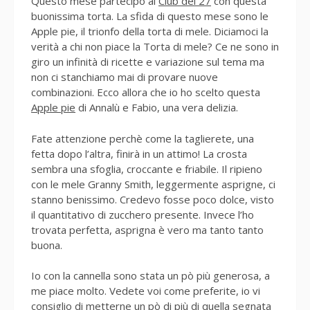
Questo mese partecipo al
Club del 27
con questa
buonissima torta. La sfida di questo mese sono le
Apple pie, il trionfo della torta di mele. Diciamoci la
verità a chi non piace la Torta di mele? Ce ne sono in
giro un infinità di ricette e variazione sul tema ma
non ci stanchiamo mai di provare nuove
combinazioni. Ecco allora che io ho scelto questa
Apple pie
di Annalù e Fabio, una vera delizia.
Fate attenzione perchè come la taglierete, una
fetta dopo l’altra, finirà in un attimo! La crosta
sembra una sfoglia, croccante e friabile. Il ripieno
con le mele Granny Smith, leggermente asprigne, ci
stanno benissimo. Credevo fosse poco dolce, visto
il quantitativo di zucchero presente. Invece l’ho
trovata perfetta, asprigna è vero ma tanto tanto
buona.
Io con la cannella sono stata un pò più generosa, a
me piace molto. Vedete voi come preferite, io vi
consiglio di metterne un pò di più di quella segnata