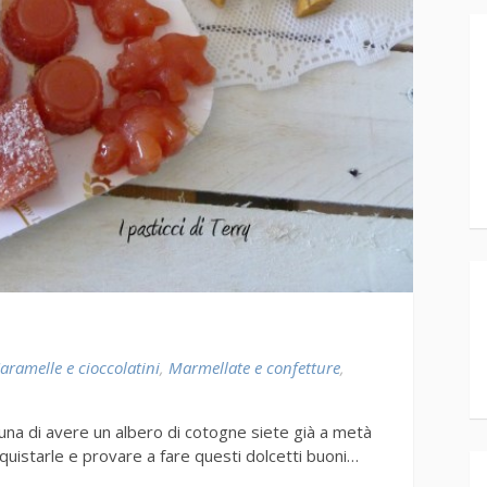
aramelle e cioccolatini
,
Marmellate e confetture
,
tuna di avere un albero di cotogne siete già a metà
quistarle e provare a fare questi dolcetti buoni…