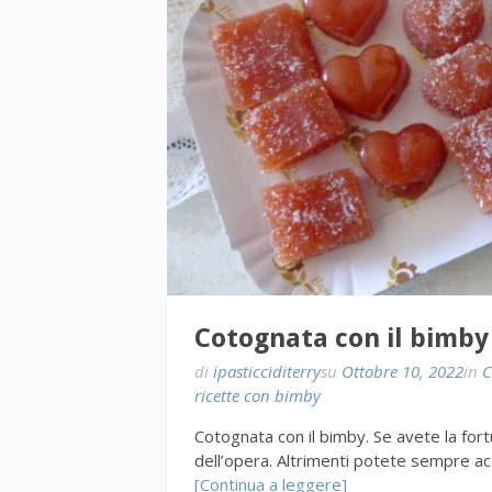
Cotognata con il bimby
di
ipasticciditerry
su
Ottobre 10, 2022
in
C
ricette con bimby
Cotognata con il bimby. Se avete la for
dell’opera. Altrimenti potete sempre ac
[Continua a leggere]