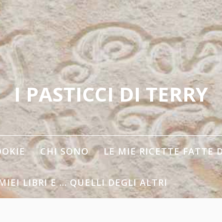
I PASTICCI DI TERRY
OOKIE
CHI SONO
LE MIE RICETTE FATTE 
 MIEI LIBRI E … QUELLI DEGLI ALTRI