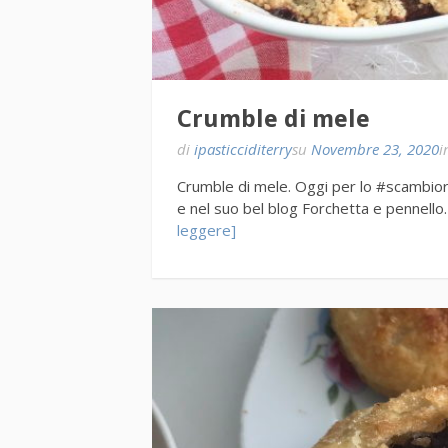
Crumble di mele
di
ipasticciditerry
su
Novembre 23, 2020
i
Crumble di mele. Oggi per lo #scambiori
e nel suo bel blog Forchetta e pennell
leggere]