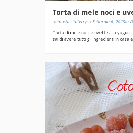
Torta di mele noci e uv
di
ipasticciditerry
su
Febbraio 6, 2023
in
D
Torta di mele noci e uvette allo yogurt.
sai di avere tutti gli ingredienti in casa 