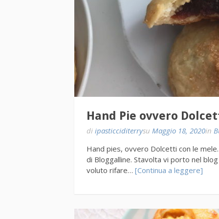
Hand Pie ovvero Dolcet
di
ipasticciditerry
su
Maggio 18, 2020
in
B
Hand pies, ovvero Dolcetti con le mele
di Bloggalline. Stavolta vi porto nel blo
voluto rifare…
[Continua a leggere]