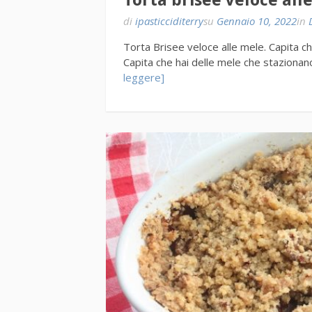
Torta brisee veloce all
di
ipasticciditerry
su
Gennaio 10, 2022
in
Torta Brisee veloce alle mele. Capita che
Capita che hai delle mele che stazionan
leggere]