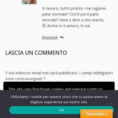
Si tesoro, tutto pronto. Hai ragione,
pane normale? Cos’è poi il pane
normale? Vieni a dirlo a mio marito.
😉 Anche io ti amoro, lo sai
Rispondi
LASCIA UN COMMENTO
Il tuo indirizzo email non sarà pubblicato.
I campi obbligatori
sono contrassegnati
*
This site uses functional cookies and external scripts to
COMMENTO
*
improve your experience.
Utilizziamo i cookie per essere sicuri che tu possa avere la
migliore esperienza sul nostro sito.
ACCETTA
LE MIE IMPOSTAZIONI
Ok
Translate »