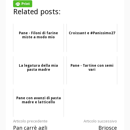
Related posts:
Pane - Filoni di farine
Croissant e #Panissimo27
miste a modo mio
La legatura della mia
Pane - Tartine con semi
pasta madre
vari
Pane con avanzi di pasta
madre e latticello
Continua
Articolo precedente
Articolo successivo
Pan carrè agli
Briosce