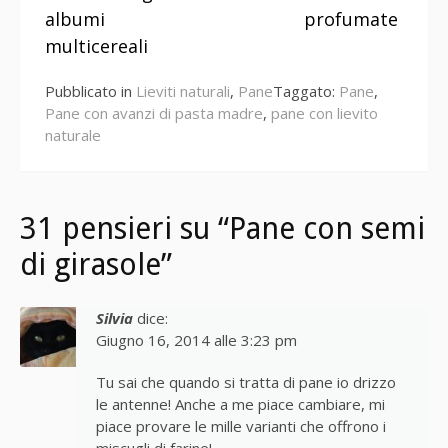
a
albumi
profumate
leggere
multicereali
Pubblicato in
Lieviti naturali
,
Pane
Taggato:
Pane
,
Pane con avanzi di pasta madre
,
pane con lievito
naturale
31 pensieri su “Pane con semi
di girasole”
Silvia
dice:
Giugno 16, 2014 alle 3:23 pm
Tu sai che quando si tratta di pane io drizzo
le antenne! Anche a me piace cambiare, mi
piace provare le mille varianti che offrono i