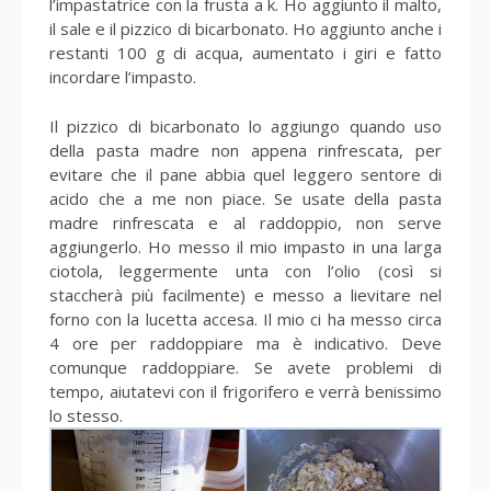
l’impastatrice con la frusta a k. Ho aggiunto il malto,
il sale e il pizzico di bicarbonato. Ho aggiunto anche i
restanti 100 g di acqua, aumentato i giri e fatto
incordare l’impasto.
Il pizzico di bicarbonato lo aggiungo quando uso
della pasta madre non appena rinfrescata, per
evitare che il pane abbia quel leggero sentore di
acido che a me non piace. Se usate della pasta
madre rinfrescata e al raddoppio, non serve
aggiungerlo. Ho messo il mio impasto in una larga
ciotola, leggermente unta con l’olio (così si
staccherà più facilmente) e messo a lievitare nel
forno con la lucetta accesa. Il mio ci ha messo circa
4 ore per raddoppiare ma è indicativo. Deve
comunque raddoppiare. Se avete problemi di
tempo, aiutatevi con il frigorifero e verrà benissimo
lo stesso.