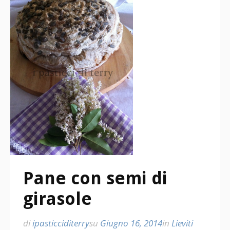
Pane con semi di
girasole
di
ipasticciditerry
su
Giugno 16, 2014
in
Lieviti