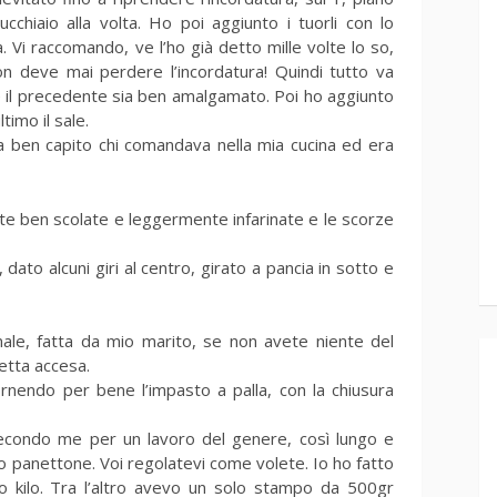
ucchiaio alla volta. Ho poi aggiunto i tuorli con lo
. Vi raccomando, ve l’ho già detto mille volte lo so,
n deve mai perdere l’incordatura! Quindi tutto va
e il precedente sia ben amalgamato. Poi ho aggiunto
timo il sale.
 ben capito chi comandava nella mia cucina ed era
e ben scolate e leggermente infarinate e le scorze
dato alcuni giri al centro, girato a pancia in sotto e
ginale, fatta da mio marito, se non avete niente del
etta accesa.
rnendo per bene l’impasto a palla, con la chiusura
econdo me per un lavoro del genere, così lungo e
lo panettone. Voi regolatevi come volete. Io ho fatto
kilo. Tra l’altro avevo un solo stampo da 500gr