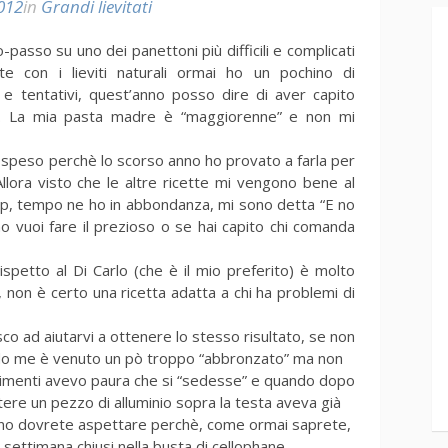
012
in
Grandi lievitati
-passo su uno dei panettoni più difficili e complicati
 con i lieviti naturali ormai ho un pochino di
 e tentativi, quest’anno posso dire di aver capito
ati. La mia pasta madre è “maggiorenne” e non mi
ospeso perchè lo scorso anno ho provato a farla per
Allora visto che le altre ricette mi vengono bene al
op, tempo ne ho in abbondanza, mi sono detta “E no
 vuoi fare il prezioso o se hai capito chi comanda
spetto al Di Carlo (che è il mio preferito) è molto
 non è certo una ricetta adatta a chi ha problemi di
o ad aiutarvi a ottenere lo stesso risultato, se non
ndo me è venuto un pò troppo “abbronzato” ma non
ltrimenti avevo paura che si “sedesse” e quando dopo
tere un pezzo di alluminio sopra la testa aveva già
erno dovrete aspettare perchè, come ormai saprete,
a settimana chiusi nella busta di cellophane