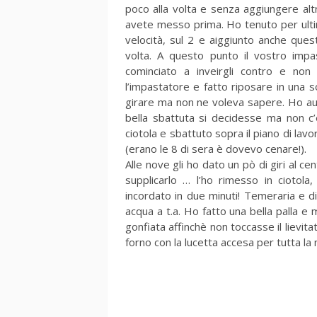
poco alla volta e senza aggiungere al
avete messo prima. Ho tenuto per ulti
velocità, sul 2 e aiggiunto anche que
volta. A questo punto il vostro imp
cominciato a inveirgli contro e non
l’impastatore e fatto riposare in una s
girare ma non ne voleva sapere. Ho aum
bella sbattuta si decidesse ma non c’è
ciotola e sbattuto sopra il piano di lavor
(erano le 8 di sera è dovevo cenare!).
Alle nove gli ho dato un pò di giri al ce
supplicarlo … l’ho rimesso in cioto
incordato in due minuti! Temeraria e dir
acqua a t.a. Ho fatto una bella palla e
gonfiata affinchè non toccasse il lievita
forno con la lucetta accesa per tutta la 