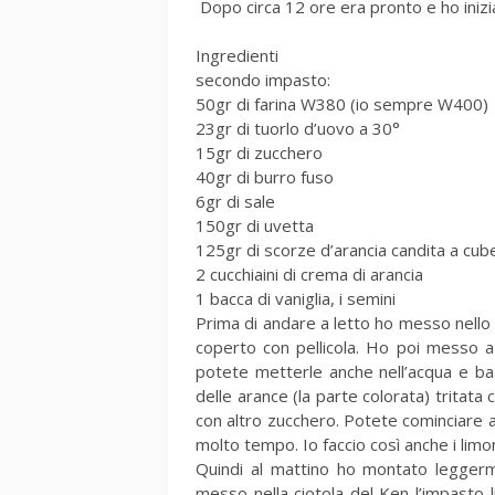
Dopo circa 12 ore era pronto e ho inizi
Ingredienti
secondo impasto:
50gr di farina W380 (io sempre W400)
23gr di tuorlo d’uovo a 30°
15gr di zucchero
40gr di burro fuso
6gr di sale
150gr di uvetta
125gr di scorze d’arancia candita a cube
2 cucchiaini di crema di arancia
1 bacca di vaniglia, i semini
Prima di andare a letto ho messo nello z
coperto con pellicola. Ho poi messo a
potete metterle anche nell’acqua e bas
delle arance (la parte colorata) tritata
con altro zucchero. Potete cominciare a
molto tempo. Io faccio così anche i limon
Quindi al mattino ho montato leggerm
messo nella ciotola del Ken l’impasto li