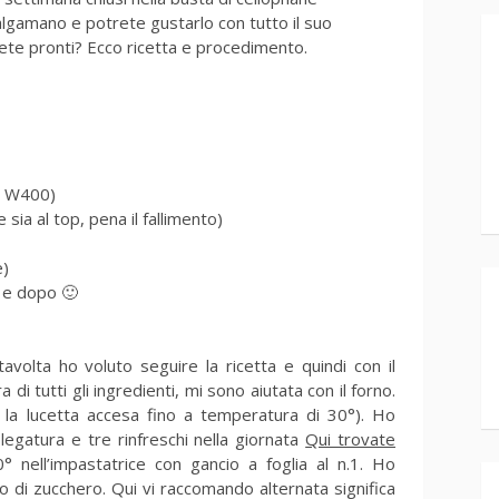
malgamano e potrete gustarlo con tutto il suo
iete pronti? Ecco ricetta e procedimento.
to W400)
ia al top, pena il fallimento)
e)
a e dopo 🙂
tavolta ho voluto seguire la ricetta e quindi con il
 tutti gli ingredienti, mi sono aiutata con il forno.
n la lucetta accesa fino a temperatura di 30°). Ho
legatura e tre rinfreschi nella giornata
Qui trovate
° nell’impastatrice con gancio a foglia al n.1. Ho
po di zucchero. Qui vi raccomando alternata significa