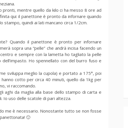
neziana.
 pronti, mentre quello da kilo ci ha messo 8 ore ad
finita qui: il panettone è pronto da infornare quando
llo stampo, quindi ai lati mancano circa 1/2cm.
ente? Quando il panettone è pronto per infornare
formerà sopra una “pelle” che andrà incisa facendo un
 centro e sempre con la lametta ho tagliato la pelle
o dell’impasto. Ho spennellato con del burro fuso e
e sviluppa meglio la cupola) e portato a 175°, poi
 hanno cotto per circa 40 minuti, quello da 1kg per
ino, vi raccomando.
gli aghi da maglia alla base dello stampo di carta e
. Io uso delle scatole di pari altezza.
do me è necessario. Nonostante tutto se non fosse
 panettonata! 🙂