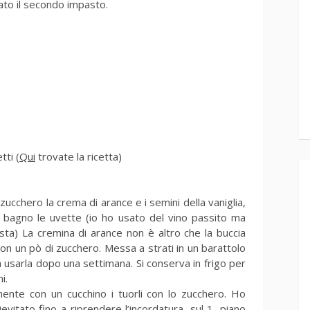
ato il secondo impasto.
tti (
Qui
trovate la ricetta)
ucchero la crema di arance e i semini della vaniglia,
 bagno le uvette (io ho usato del vino passito ma
ta) La cremina di arance non è altro che la buccia
 con un pò di zucchero. Messa a strati in un barattolo
 usarla dopo una settimana. Si conserva in frigo per
i.
ente con un cucchino i tuorli con lo zucchero. Ho
evitato fino a riprendere l’incordatura, sul 1, piano