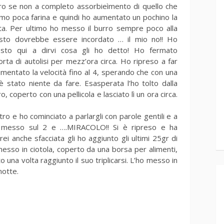
tro se non a completo assorbieìmento di quello che
mo poca farina e quindi ho aumentato un pochino la
sta. Per ultimo ho messo il burro sempre poco alla
asto dovrebbe essere incordato … il mio no!! Ho
 sto qui a dirvi cosa gli ho detto! Ho fermato
orta di autolisi per mezz’ora circa. Ho ripreso a far
entato la velocità fino al 4, sperando che con una
 stato niente da fare. Esasperata l’ho tolto dalla
o, coperto con una pellicola e lasciato lì un ora circa.
ntro e ho cominciato a parlargli con parole gentili e a
la, messo sul 2 e ….MIRACOLO!! Si è ripreso e ha
ei anche sfacciata gli ho aggiunto gli ultimi 25gr di
 messo in ciotola, coperto da una borsa per alimenti,
to una volta raggiunto il suo triplicarsi. L’ho messo in
notte.