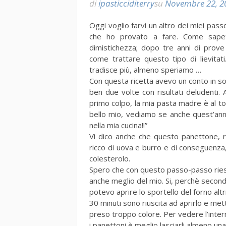
di
ipasticciditerry
su
Novembre 22, 2
Oggi voglio farvi un altro dei miei passo
che ho provato a fare. Come sapete
dimistichezza; dopo tre anni di prove
come trattare questo tipo di lievit
tradisce più, almeno speriamo …
Con questa ricetta avevo un conto in s
ben due volte con risultati deludenti. 
primo colpo, la mia pasta madre è al t
bello mio, vediamo se anche quest’anno
nella mia cucina!!”
Vi dico anche che questo panettone, ri
ricco di uova e burro e di conseguenza,
colesterolo.
Spero che con questo passo-passo riesc
anche meglio del mio. Si, perchè seco
potevo aprire lo sportello del forno a
30 minuti sono riuscita ad aprirlo e met
preso troppo colore. Per vedere l’int
i panettoni è meglio lasciarli almeno un