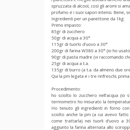
spruzzata di alcool, così gli aromi si a
profumo e i suoi sapori intensi. Bene, s
Ingredienti per un panettone da 1kg:
Primo impasto:
85gr di zucchero
50gr di acqua a 30°
115gr di tuorlo d’uovo a 30°
200gr di farina W380 a 30° (io ho usa
90gr di pasta madre (vi raccomando che s
25gr di acqua a t.a.
135gr di burro (a t.a. da almeno due or
Qui la pm legata e i tre rinfreschi; prim
Procedimento:
ho sciolto lo zucchero nell’acqua (io s
termometro ho misurato la temperatura di
Ho tenuto gli ingredienti in forno co
sciolto anche la pm (a cui avevo fatto 
come trattarla) nei tuorli d’uovo a 30
aggiunto la farina alternata allo scirop