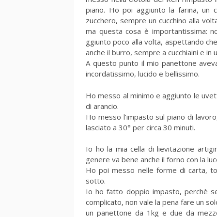
piano. Ho poi aggiunto la farina, un c
zucchero, sempre un cucchino alla volta
ma questa cosa è importantissima: no
ggiunto poco alla volta, aspettando ch
anche il burro, sempre a cucchiaini e in ul
A questo punto il mio panettone aveva
incordatissimo, lucido e bellissimo.
Ho messo al minimo e aggiunto le uvett
di arancio.
Ho messo l’impasto sul piano di lavoro, 
lasciato a 30° per circa 30 minuti.
Io ho la mia cella di lievitazione arti
genere va bene anche il forno con la luc
Ho poi messo nelle forme di carta, to
sotto.
Io ho fatto doppio impasto, perchè s
complicato, non vale la pena fare un so
un panettone da 1kg e due da mezzo 