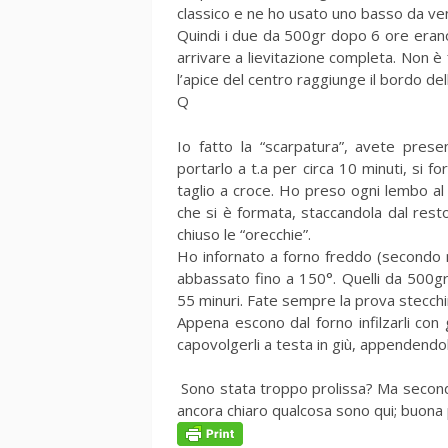
classico e ne ho usato uno basso da ve
Quindi i due da 500gr dopo 6 ore erano
arrivare a lievitazione completa. Non è 
l’apice del centro raggiunge il bordo de
Q
Io fatto la “scarpatura”, avete pres
portarlo a t.a per circa 10 minuti, si 
taglio a croce. Ho preso ogni lembo al
che si è formata, staccandola dal rest
chiuso le “orecchie”.
Ho infornato a forno freddo (secondo m
abbassato fino a 150°. Quelli da 500gr
55 minuri. Fate sempre la prova stecch
Appena escono dal forno infilzarli con 
capovolgerli a testa in giù, appendendoli
Sono stata troppo prolissa? Ma secon
ancora chiaro qualcosa sono qui; buona