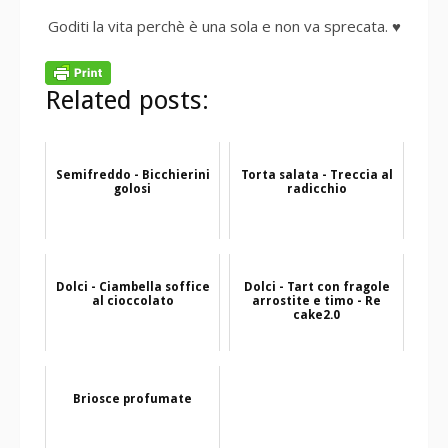
Goditi la vita perchè è una sola e non va sprecata. ♥
Related posts:
Semifreddo - Bicchierini
Torta salata - Treccia al
golosi
radicchio
Dolci - Ciambella soffice
Dolci - Tart con fragole
al cioccolato
arrostite e timo - Re
cake2.0
Briosce profumate