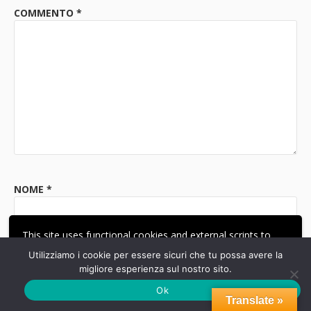
COMMENTO
*
NOME
*
This site uses functional cookies and external scripts to
improve your experience.
Utilizziamo i cookie per essere sicuri che tu possa avere la
EMAIL
*
migliore esperienza sul nostro sito.
ACCETTA
LE MIE IMPOSTAZIONI
Ok
Translate »