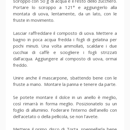
sciroppo con 50 g di acqua e il resto dello zucchero.
Portare lo sciroppo a 121° e aggiungerlo alla
montata di uova, lentamente, da un lato, con le
fruste in movimento.
Lasciar raffreddare il composto di uova. Mettere a
bagno in poca acqua fredda i fogli di gelatina per
pochi minuti. Una volta ammollati, scaldare i due
cucchiai di caffè e sciogliere i fogli strizzati
dall’acqua. Aggiungere al composto di uova, ormai
freddo.
Unire anche il mascarpone, sbattendo bene con le
fruste a mano. Montare la panna e tenere da parte.
Se potete montare il dolce in un anello è meglio,
così rimarrà in forma meglio. Posizionatelo su un
foglio di alluminio. Foderare l’interno dell’anello con
dell’acetato o della pellicola, se non l’avete.
Mettere il primo disco di Torta, spennellarla bene