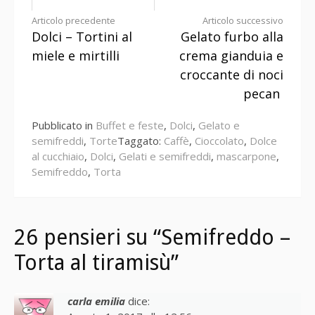
Continua
Articolo precedente
Articolo successivo
Dolci – Tortini al
Gelato furbo alla
a
miele e mirtilli
crema gianduia e
leggere
croccante di noci
pecan
Pubblicato in
Buffet e feste
,
Dolci
,
Gelato e
semifreddi
,
Torte
Taggato:
Caffè
,
Cioccolato
,
Dolce
al cucchiaio
,
Dolci
,
Gelati e semifreddi
,
mascarpone
,
Semifreddo
,
Torta
26 pensieri su “Semifreddo –
Torta al tiramisù”
carla emilia
dice: