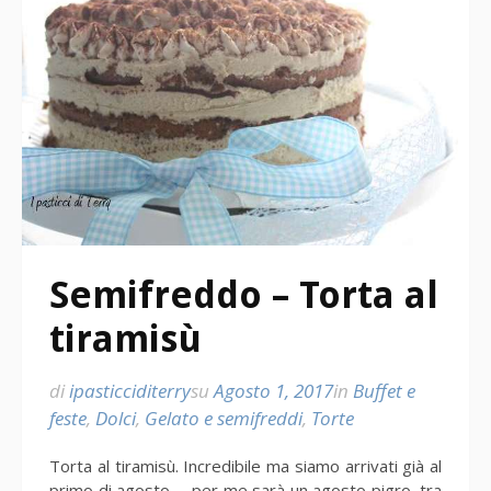
Semifreddo – Torta al
tiramisù
di
ipasticciditerry
su
Agosto 1, 2017
in
Buffet e
feste
,
Dolci
,
Gelato e semifreddi
,
Torte
Torta al tiramisù. Incredibile ma siamo arrivati già al
primo di agosto … per me sarà un agosto pigro, tra