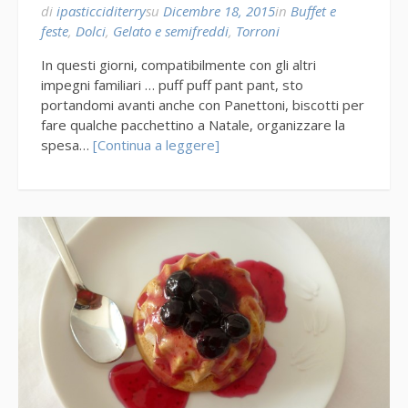
di
ipasticciditerry
su
Dicembre 18, 2015
in
Buffet e
feste
,
Dolci
,
Gelato e semifreddi
,
Torroni
In questi giorni, compatibilmente con gli altri
impegni familiari … puff puff pant pant, sto
portandomi avanti anche con Panettoni, biscotti per
fare qualche pacchettino a Natale, organizzare la
spesa…
[Continua a leggere]