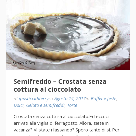
Semifreddo – Crostata senza
cottura al cioccolato
di
ipasticciditerry
su
Agosto 14, 2017
in
Buffet e feste
,
Dolci
,
Gelato e semifreddi
,
Torte
Crostata senza cottura al cioccolato.Ed eccoci
arrivati alla vigilia di ferragosto. Allora, siete in
vacanza? Vi state rilassando? Spero tanto di si. Per