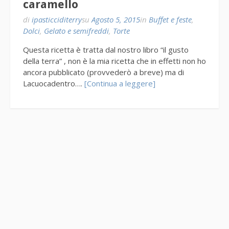
caramello
di
ipasticciditerry
su
Agosto 5, 2015
in
Buffet e feste
,
Dolci
,
Gelato e semifreddi
,
Torte
Questa ricetta è tratta dal nostro libro “il gusto
della terra” , non è la mia ricetta che in effetti non ho
ancora pubblicato (provvederò a breve) ma di
Lacuocadentro….
[Continua a leggere]