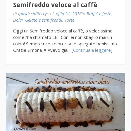
Semifreddo veloce al caffè
di
ipasticciditerry
su
Luglio 21, 2016
in
Buffet e feste
,
Dolci
,
Gelato e semifreddi
,
Torte
Oggi un Semifreddo veloce al caffè, o velocissimo
come l’ha chiamato LEI. Con lei non sbaglio mai un
colpo! Sempre ricette precise e spiegate benissimo.
Grazie Simona. ♥ Avevo già…
[Continua a leggere]