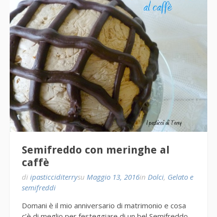
Semifreddo con meringhe al
caffè
di
ipasticciditerry
su
Maggio 13, 2016
in
Dolci
,
Gelato e
semifreddi
Domani è il mio anniversario di matrimonio e cosa
c’è di meglio per festeggiare di un bel Semifreddo