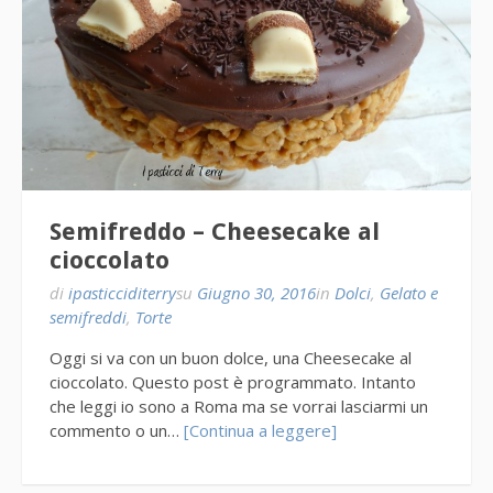
Semifreddo – Cheesecake al
cioccolato
di
ipasticciditerry
su
Giugno 30, 2016
in
Dolci
,
Gelato e
semifreddi
,
Torte
Oggi si va con un buon dolce, una Cheesecake al
cioccolato. Questo post è programmato. Intanto
che leggi io sono a Roma ma se vorrai lasciarmi un
commento o un…
[Continua a leggere]