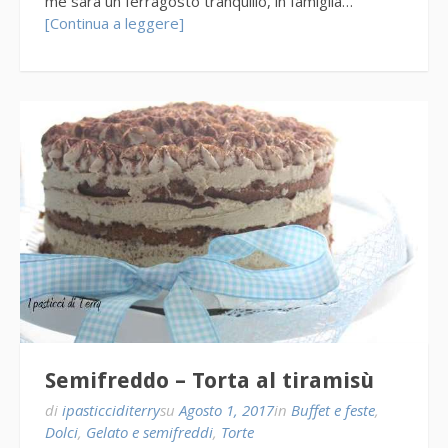
me sarà un ferragosto tranquillo, in famiglia…
[Continua a leggere]
Semifreddo – Torta al tiramisù
di
ipasticciditerry
su
Agosto 1, 2017
in
Buffet e feste
,
Dolci
,
Gelato e semifreddi
,
Torte