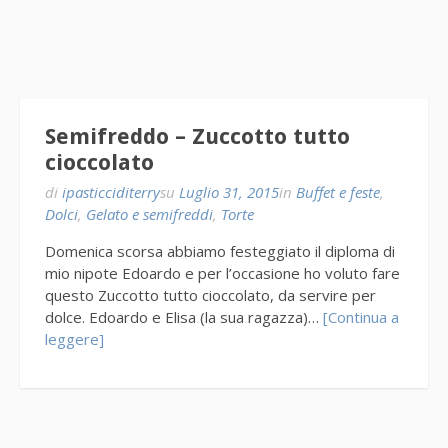
Semifreddo – Zuccotto tutto
cioccolato
di
ipasticciditerry
su
Luglio 31, 2015
in
Buffet e feste
,
Dolci
,
Gelato e semifreddi
,
Torte
Domenica scorsa abbiamo festeggiato il diploma di
mio nipote Edoardo e per l’occasione ho voluto fare
questo Zuccotto tutto cioccolato, da servire per
dolce. Edoardo e Elisa (la sua ragazza)…
[Continua a
leggere]