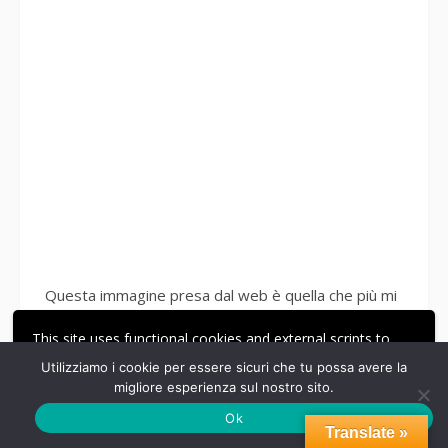
Questa immagine presa dal web è quella che più mi
assomiglia: impasto da sempre con gioia e passione
This site uses functional cookies and external scripts to
improve your experience.
Utilizziamo i cookie per essere sicuri che tu possa avere la
migliore esperienza sul nostro sito.
ACCETTA
LE MIE IMPOSTAZIONI
Ok
Translate »
Questo blog non costituisce una testata