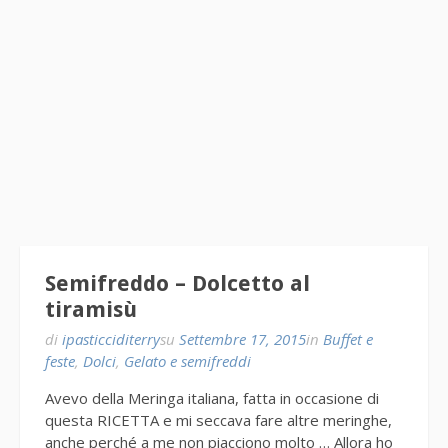
Semifreddo – Dolcetto al
tiramisù
di
ipasticciditerry
su
Settembre 17, 2015
in
Buffet e
feste
,
Dolci
,
Gelato e semifreddi
Avevo della Meringa italiana, fatta in occasione di
questa RICETTA e mi seccava fare altre meringhe,
anche perché a me non piacciono molto … Allora ho