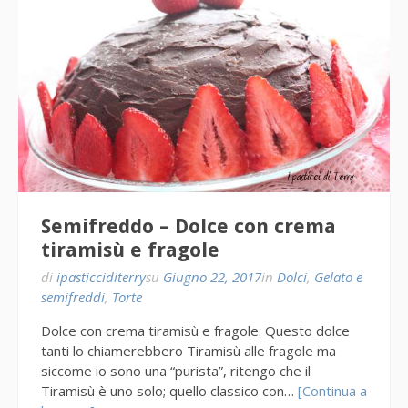
Semifreddo – Dolce con crema
tiramisù e fragole
di
ipasticciditerry
su
Giugno 22, 2017
in
Dolci
,
Gelato e
semifreddi
,
Torte
Dolce con crema tiramisù e fragole. Questo dolce
tanti lo chiamerebbero Tiramisù alle fragole ma
siccome io sono una “purista”, ritengo che il
Tiramisù è uno solo; quello classico con…
[Continua a