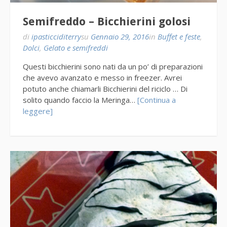
Semifreddo – Bicchierini golosi
di
ipasticciditerry
su
Gennaio 29, 2016
in
Buffet e feste
,
Dolci
,
Gelato e semifreddi
Questi bicchierini sono nati da un po’ di preparazioni
che avevo avanzato e messo in freezer. Avrei
potuto anche chiamarli Bicchierini del riciclo … Di
solito quando faccio la Meringa…
[Continua a
leggere]