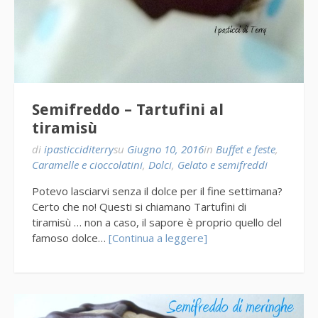
Semifreddo – Tartufini al
tiramisù
di
ipasticciditerry
su
Giugno 10, 2016
in
Buffet e feste
,
Caramelle e cioccolatini
,
Dolci
,
Gelato e semifreddi
Potevo lasciarvi senza il dolce per il fine settimana?
Certo che no! Questi si chiamano Tartufini di
tiramisù … non a caso, il sapore è proprio quello del
famoso dolce…
[Continua a leggere]