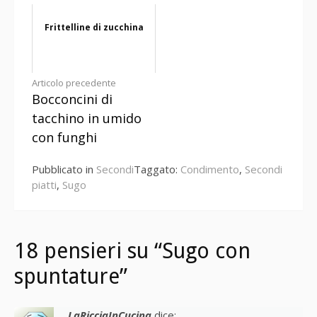
Frittelline di zucchina
Continua
Articolo precedente
Bocconcini di
a
tacchino in umido
leggere
con funghi
Pubblicato in
Secondi
Taggato:
Condimento
,
Secondi
piatti
,
Sugo
18 pensieri su “Sugo con
spuntature”
LaRicciaInCucina
dice: