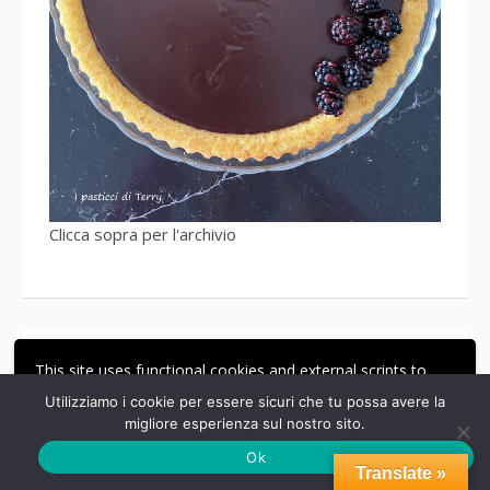
Clicca sopra per l'archivio
Facciamo la pasta fresca?
This site uses functional cookies and external scripts to
improve your experience.
Utilizziamo i cookie per essere sicuri che tu possa avere la
migliore esperienza sul nostro sito.
ACCETTA
LE MIE IMPOSTAZIONI
Ok
Translate »