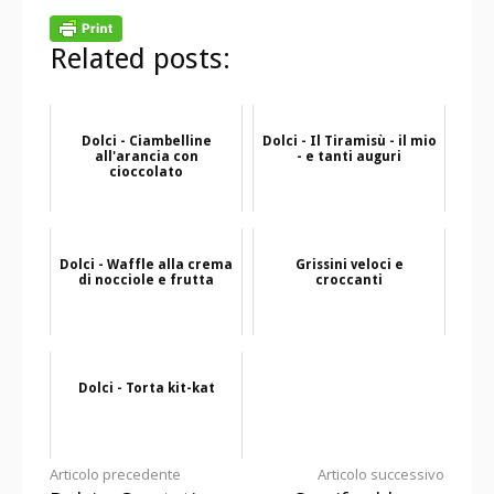
Related posts:
Dolci - Ciambelline
Dolci - Il Tiramisù - il mio
all'arancia con
- e tanti auguri
cioccolato
Dolci - Waffle alla crema
Grissini veloci e
di nocciole e frutta
croccanti
Dolci - Torta kit-kat
Continua
Articolo precedente
Articolo successivo