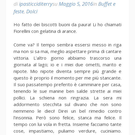
di
ipasticciditerry
su
Maggio 5, 2016
in
Buffet e
feste
,
Dolci
Ho fatto dei biscotti buoni da paura! Li ho chiamati
Fiorellini con gelatina di arance.
Come va? Il tempo sembra essersi messo in riga
ma non si sa mai, meglio aspettare prima di cantare
vittoria. L’altro giorno abbiamo trascorso una
giornata al lago; io e i miei due ometti, marito e
nipote. Mio nipote diventa sempre più grande e
questo è proprio il momento per me più stancante.
Il suo passatempo preferito è camminare per casa,
tenendo le sue manine ben salde strette ai miei
pollici. La schiena non ringrazia. La sera mi
addormento stecchita sul divano che non sono
nemmeno le dieci! Direi un bel rimedio contro
l’insonnia. Però sono felice, stanca ma felice. Il
tempo con lui vola in fretta. Insieme facciamo tante
cose, impastiamo, puliamo verdure, cuciniamo.