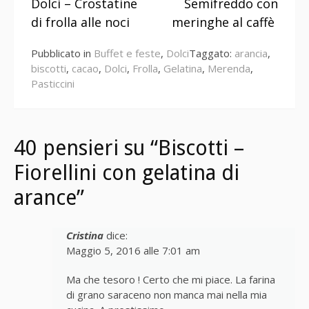
Dolci – Crostatine
Semifreddo con
a
di frolla alle noci
meringhe al caffè
leggere
Pubblicato in
Buffet e feste
,
Dolci
Taggato:
arancia
,
biscotti
,
cacao
,
Dolci
,
Frolla
,
Gelatina
,
Merenda
,
Pasticcini
40 pensieri su “Biscotti –
Fiorellini con gelatina di
arance”
Cristina
dice:
Maggio 5, 2016 alle 7:01 am
Ma che tesoro ! Certo che mi piace. La farina
di grano saraceno non manca mai nella mia