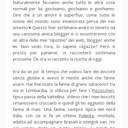
Naturalmente facciamo anche tutte le altre cose
normali per lui: giochiamo, giochiamo e giochiamo.
Dire che è un amore è superfluo, come tutte le
nonne del mondo sono innamorata persa del mio
ometto.♥ Questo fine settimana andrò in Veneto da
una carissima amica blogger e ci incontreremo con
un altra delle mie “nipotine” del web, blogger anche
lei. Non vedo l’ora, lo sapete ragazze? Però è
presto per parlarne, vi racconterò settimana
prossima. Ok ora vi racconto la ricetta di oggi.
Era da un po’ di tempo che volevo fare dei biscotti
senza glutine e avevo in mente anche che farine
usare. Hai mai usato la farina di grano saraceno? Da
noi in Lombardia, si utilizza per fare i
Pizzoccheri
,
tipica pasta della Valtellina. Volevo che i miei biscotti
rimanessere croccanti e quindi gli ho aggiunto della
farina di mais. Una farina, sempre tipica del nord
italia, con cui si fa un ottima
Polenta
, morbida,
adatta ad accompagnare brasati e intingoli vari. Ho