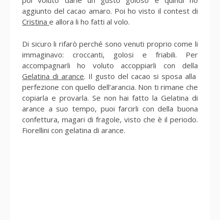
poi voluto darle un gusto goloso e quindi ho
aggiunto del cacao amaro. Poi ho visto il contest di
Cristina
e allora li ho fatti al volo.
Di sicuro li rifarò perché sono venuti proprio come li
immaginavo: croccanti, golosi e friabili. Per
accompagnarli ho voluto accoppiarli con della
Gelatina di arance
. Il gusto del cacao si sposa alla
perfezione con quello dell’arancia. Non ti rimane che
copiarla e provarla. Se non hai fatto la Gelatina di
arance a suo tempo, puoi farcirli con della buona
confettura, magari di fragole, visto che è il periodo.
Fiorellini con gelatina di arance.