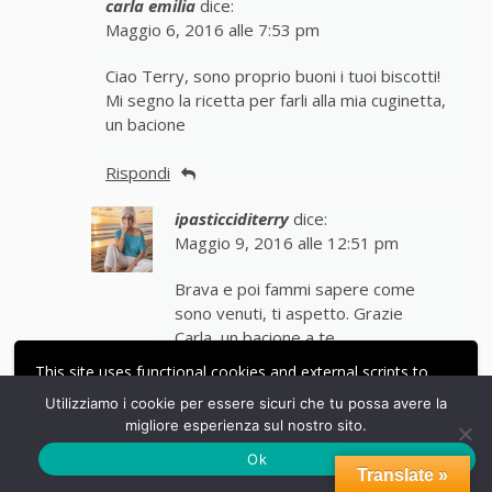
carla emilia
dice:
Maggio 6, 2016 alle 7:53 pm
Ciao Terry, sono proprio buoni i tuoi biscotti!
Mi segno la ricetta per farli alla mia cuginetta,
un bacione
Rispondi
ipasticciditerry
dice:
Maggio 9, 2016 alle 12:51 pm
Brava e poi fammi sapere come
sono venuti, ti aspetto. Grazie
Carla, un bacione a te
This site uses functional cookies and external scripts to
Rispondi
improve your experience.
Utilizziamo i cookie per essere sicuri che tu possa avere la
migliore esperienza sul nostro sito.
ACCETTA
LE MIE IMPOSTAZIONI
Laura
dice:
Ok
Maggio 7, 2016 alle 8:34 pm
Translate »