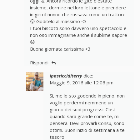
oggi 🙂 Ancora ricordo le gite d’estate
insieme, dormire nel loro lettone e prendere
in giro il nonno che russava come un trattore
😛 Goditelo al massimo <3
I tuoi biscotti sono davvero uno spettacolo e
non oso immaginarne anche il sublime sapore
😛
Buona giornata carissima <3
Rispondi
ipasticciditerry
dice:
Maggio 9, 2016 alle 12:06 pm
Si, me lo sto godendo in pieno, non
voglio perdermi nemmeno un
giorno dei suoi progressi. Così
quando sarà grande come te, mi
penserà. Devi provarli Consu, sono
ottimi. Buon inizio di settimana a te
tesoro