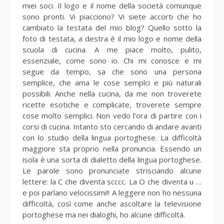
miei soci. Il logo e il nome della società comunque
sono pronti. Vi piacciono? Vi siete accorti che ho
cambiato la testata del mio blog? Quello sotto la
foto di testata, a destra è il mio logo e nome della
scuola di cucina. A me piace molto, pulito,
essenziale, come sono io. Chi mi conosce e mi
segue da tempo, sa che sono una persona
semplice, che ama le cose semplci e più naturali
possibili. Anche nella cucina, da me non troverete
ricette esotiche e complicate, troverete sempre
cose molto semplici. Non vedo l’ora di partire con i
corsi di cucina. Intanto sto cercando di andare avanti
con lo studio della lingua portoghese. La difficoltà
maggiore sta proprio nella pronuncia. Essendo un
isola è una sorta di dialetto della lingua portoghese.
Le parole sono pronunciate strisciando alcune
lettere: la C che diventa scccc. La O che diventa u …
e poi parlano velocissimi!! A leggere non ho nessuna
difficoltà, così come anche ascoltare la televisione
portoghese ma nei dialoghi, ho alcune difficoltà.