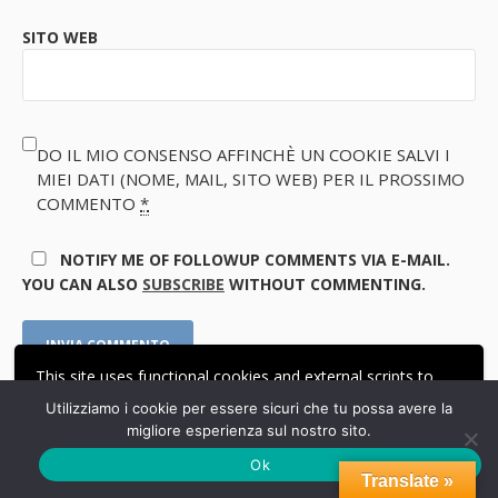
SITO WEB
DO IL MIO CONSENSO AFFINCHÈ UN COOKIE SALVI I
MIEI DATI (NOME, MAIL, SITO WEB) PER IL PROSSIMO
COMMENTO
*
NOTIFY ME OF FOLLOWUP COMMENTS VIA E-MAIL.
YOU CAN ALSO
SUBSCRIBE
WITHOUT COMMENTING.
This site uses functional cookies and external scripts to
improve your experience.
Questo sito utilizza Akismet per ridurre lo spam.
Scopri
Utilizziamo i cookie per essere sicuri che tu possa avere la
come vengono elaborati i dati derivati dai commenti
.
migliore esperienza sul nostro sito.
ACCETTA
LE MIE IMPOSTAZIONI
Ok
Translate »