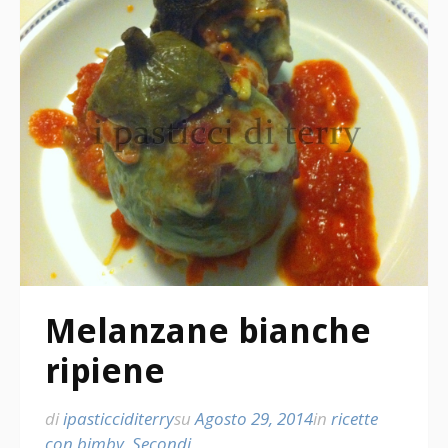
Melanzane bianche
ripiene
di
ipasticciditerry
su
Agosto 29, 2014
in
ricette
con bimby
,
Secondi