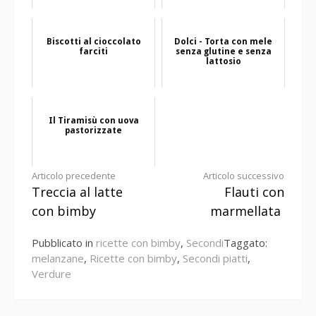
Biscotti al cioccolato
Dolci - Torta con mele
farciti
senza glutine e senza
lattosio
Il Tiramisù con uova
pastorizzate
Continua
Articolo precedente
Articolo successivo
Treccia al latte
Flauti con
a
con bimby
marmellata
leggere
Pubblicato in
ricette con bimby
,
Secondi
Taggato:
melanzane
,
Ricette con bimby
,
Secondi piatti
,
Verdure