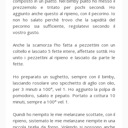
composto in un piatto. Nel bimby pulito ho messo il
prezzemolo e tritato per pochi secondi. Ho
aggiunto anche questo al ripieno, con il pecorino. Io
non ho salato perchè trovo che la sapidità del
pecorino sia sufficiente, regolatevi secondo il
vostro gusto.
Anche la scamorza l’ho fatta a pezzettini con un
coltello e lasciato 5 fette intere, affettate sottili. Ho
unito i pezzettini al ripieno e lasciato da parte le
fette.
Ho preparato un sughetto, sempre con il bimby,
lasciando rosolare uno spicchietto di aglio con olio,
per 3 minuti a 100°, vel 1. Ho aggiunto la polpa di
pomodoro, salato e pepato. Portato a cottura 10
minuti, sempre a 100° vel. 1.
Quindi ho riempito le mie melanzane scottate, con il
ripieno, sistemato le mie melanzane riempite in una
piccola teglia da forno. Volendo si possono anche