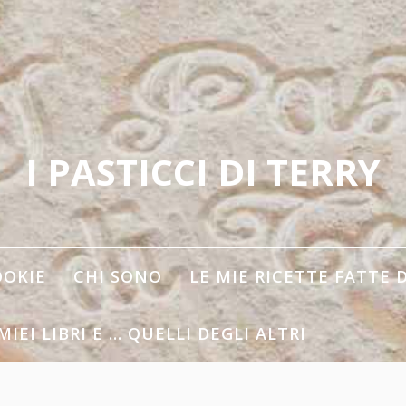
I PASTICCI DI TERRY
OOKIE
CHI SONO
LE MIE RICETTE FATTE 
 MIEI LIBRI E … QUELLI DEGLI ALTRI