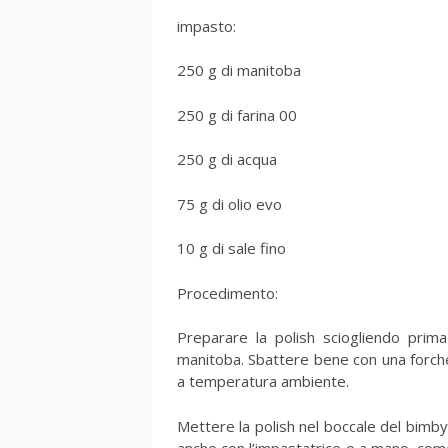
impasto:
250 g di manitoba
250 g di farina 00
250 g di acqua
75 g di olio evo
10 g di sale fino
Procedimento:
Preparare la polish sciogliendo prim
manitoba. Sbattere bene con una forche
a temperatura ambiente.
Mettere la polish nel boccale del bimb
anche con l’impastatrice o a mano, come