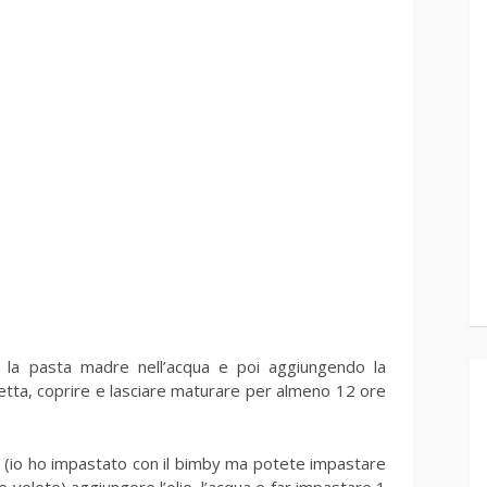
a la pasta madre nell’acqua e poi aggiungendo la
tta, coprire e lasciare maturare per almeno 12 ore
y (io ho impastato con il bimby ma potete impastare
 volete) aggiungere l’olio, l’acqua e far impastare 1