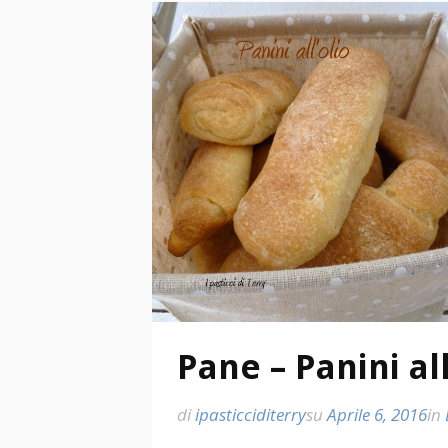
Pane – Panini all
di
ipasticciditerry
su
Aprile 6, 2016
in