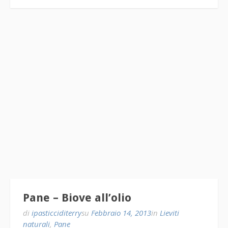
Pane – Biove all’olio
di
ipasticciditerry
su
Febbraio 14, 2013
in
Lieviti
naturali
,
Pane