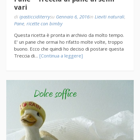
vari
di
ipasticciditerry
su
Gennaio 6, 2016
in
Lieviti naturali
,
Pane
,
ricette con bimby
Questa ricetta è pronta in archivio da molto tempo.
E’ un pane che ormai ho rifatto molte volte, troppo
buono. Ecco che quindi ho deciso di postare questa
Treccia di…
[Continua a leggere]