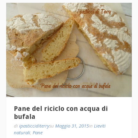
Pane del riciclo con acqua di
bufala
di
ipasticciditerry
su
Maggio 31, 2015
in
Lieviti
naturali
,
Pane