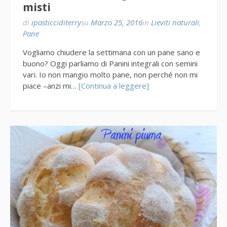
misti
di
ipasticciditerry
su
Marzo 25, 2016
in
Lieviti naturali
,
Pane
Vogliamo chiudere la settimana con un pane sano e
buono? Oggi parliamo di Panini integrali con semini
vari. Io non mangio molto pane, non perché non mi
piace –anzi mi…
[Continua a leggere]