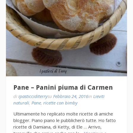
Pane – Panini piuma di Carmen
di
ipasticciditerry
su
Febbraio 24, 2016
in
Lieviti
naturali
,
Pane
,
ricette con bimby
Ultimamente ho replicato molte ricette di amiche
blogger. Piano piano le pubblicherò tutte. Ho fatto
ricette di Damiana, di Ketty, di Ele … Arrivo,