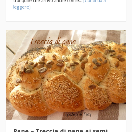
tranquille che arrivo anche con le…
[Continua a
leggere]
Pane – Treccia di pane ai semi