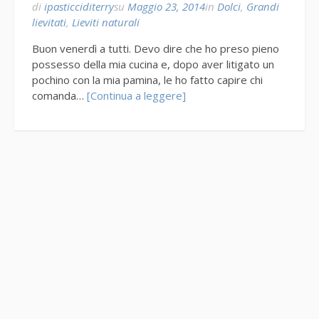
di
ipasticciditerry
su
Maggio 23, 2014
in
Dolci
,
Grandi
lievitati
,
Lieviti naturali
Buon venerdì a tutti. Devo dire che ho preso pieno
possesso della mia cucina e, dopo aver litigato un
pochino con la mia pamina, le ho fatto capire chi
comanda…
[Continua a leggere]