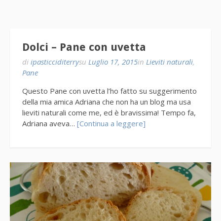
Dolci – Pane con uvetta
di
ipasticciditerry
su
Luglio 17, 2015
in
Lieviti naturali
,
Pane
Questo Pane con uvetta l’ho fatto su suggerimento
della mia amica Adriana che non ha un blog ma usa
lieviti naturali come me, ed è bravissima! Tempo fa,
Adriana aveva…
[Continua a leggere]