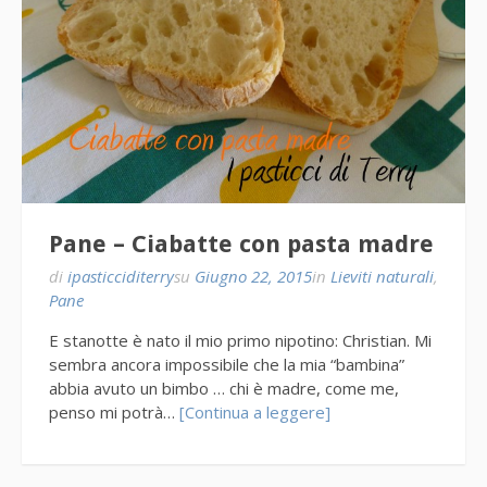
Pane – Ciabatte con pasta madre
di
ipasticciditerry
su
Giugno 22, 2015
in
Lieviti naturali
,
Pane
E stanotte è nato il mio primo nipotino: Christian. Mi
sembra ancora impossibile che la mia “bambina”
abbia avuto un bimbo … chi è madre, come me,
penso mi potrà…
[Continua a leggere]