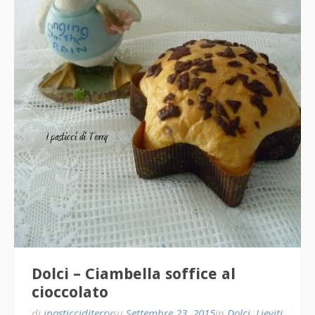
Dolci – Ciambella soffice al
cioccolato
di
ipasticciditerry
su
Settembre 23, 2015
in
Dolci
,
Lieviti