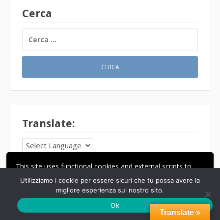
Cerca
RICERCA
PER:
Translate:
Powered by
Translate
This site uses functional cookies and external scripts to
improve your experience.
Utilizziamo i cookie per essere sicuri che tu possa avere la
migliore esperienza sul nostro sito.
ACCETTA
LE MIE IMPOSTAZIONI
Ok
Il Panettone
Translate »