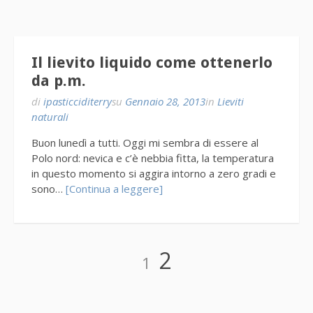
Il lievito liquido come ottenerlo
da p.m.
di
ipasticciditerry
su
Gennaio 28, 2013
in
Lieviti
naturali
Buon lunedì a tutti. Oggi mi sembra di essere al
Polo nord: nevica e c’è nebbia fitta, la temperatura
in questo momento si aggira intorno a zero gradi e
sono…
[Continua a leggere]
Paginazione
Pagina
Pagina
2
1
degli
articoli