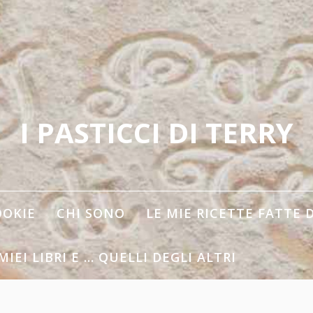
I PASTICCI DI TERRY
OOKIE
CHI SONO
LE MIE RICETTE FATTE 
 MIEI LIBRI E … QUELLI DEGLI ALTRI