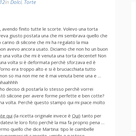
12
in
Dolci
,
Torte
, avendo finito tutte le scorte. Volevo una torta
veva giusto postata una che mi sembrava quello che
arino di silicone che mi ha regalato la mia
non avevo ancora usato. Diciamo che non ho un buon
se una volta che mi è venuta una torta decente!! Non
una volta si è deformata perchè sforzava ed è
 forno era troppo alto e si è bruciacchiata tutto
 non so ma non me ne è mai venuta bene una e …
hhhaahhhh
ho deciso di postarla lo stesso perchè vorrei
stò silicone per avere forme perfette e ben cotte?
ma volta. Perchè questo stampo qui mi piace molto
te qui
(la ricetta originale invece è
Qui
) tanto per
ardatevi le loro foto perchè la mia fa proprio pena …
o quello che dice Martina: tipo le ciambelle
i supermercati saporito, umido e pastoso.