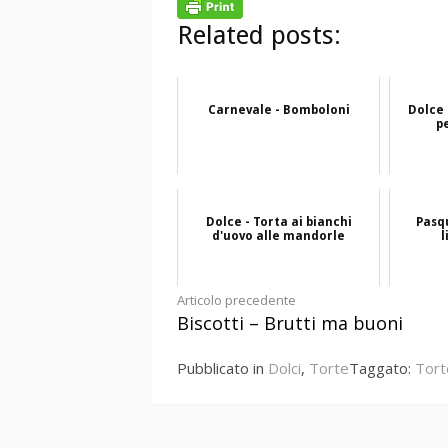
Related posts:
Carnevale - Bomboloni
Dolce 
p
Dolce - Torta ai bianchi
Pasq
d'uovo alle mandorle
l
Continua
Articolo precedente
Biscotti – Brutti ma buoni
a
Pubblicato in
Dolci
,
Torte
Taggato:
Tort
leggere