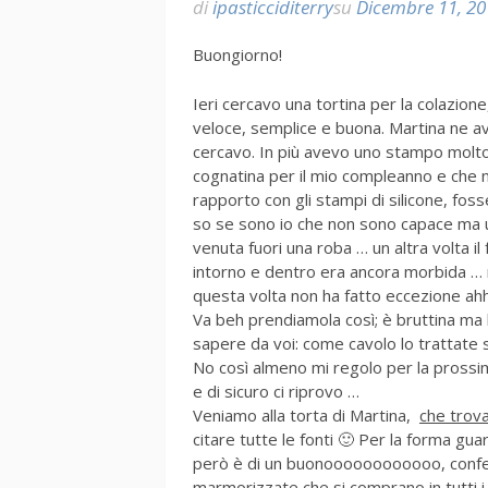
di
ipasticciditerry
su
Dicembre 11, 20
Buongiorno!
Ieri cercavo una tortina per la colazione
veloce, semplice e buona. Martina ne a
cercavo. In più avevo uno stampo molto c
cognatina per il mio compleanno e che 
rapporto con gli stampi di silicone, fos
so se sono io che non sono capace ma 
venuta fuori una roba … un altra volta il
intorno e dentro era ancora morbida …
questa volta non ha fatto eccezione a
Va beh prendiamola così; è bruttina ma 
sapere da voi: come cavolo lo trattate 
No così almeno mi regolo per la prossi
e di sicuro ci riprovo …
Veniamo alla torta di Martina,
che trova
citare tutte le fonti 🙂 Per la forma gu
però è di un buonoooooooooooo, conferm
marmorizzate che si comprano in tutti 