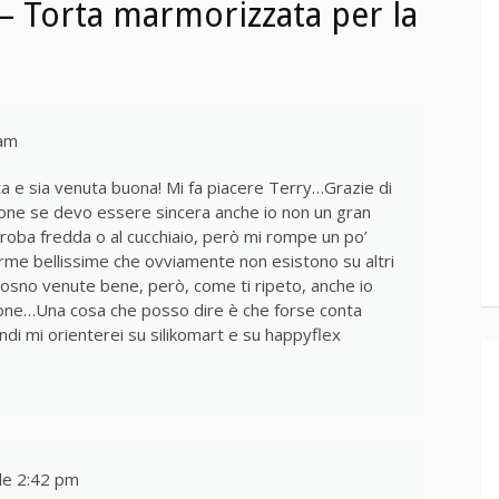
 – Torta marmorizzata per la
 am
uta e sia venuta buona! Mi fa piacere Terry…Grazie di
cone se devo essere sincera anche io non un gran
 roba fredda o al cucchiaio, però mi rompe un po’
orme bellissime che ovviamente non esistono su altri
 osno venute bene, però, come ti ripeto, anche io
zione…Una cosa che posso dire è che forse conta
uindi mi orienterei su silikomart e su happyflex
le 2:42 pm