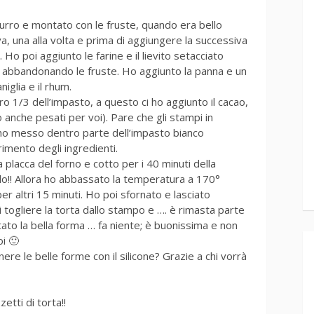
burro e montato con le fruste, quando era bello
 una alla volta e prima di aggiungere la successiva
o poi aggiunto le farine e il lievito setacciato
o, abbandonando le fruste. Ho aggiunto la panna e un
niglia e il rhum.
o 1/3 dell’impasto, a questo ci ho aggiunto il cacao,
o anche pesati per voi). Pare che gli stampi in
i ho messo dentro parte dell’impasto bianco
rimento degli ingredienti.
placca del forno e cotto per i 40 minuti della
rudo!! Allora ho abbassato la temperatura a 170°
er altri 15 minuti. Ho poi sfornato e lasciato
 togliere la torta dallo stampo e …. è rimasta parte
tato la bella forma … fa niente; è buonissima e non
i 🙂
re le belle forme con il silicone? Grazie a chi vorrà
tti di torta!!