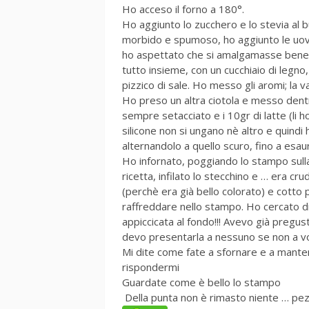
Ho acceso il forno a 180°.
Ho aggiunto lo zucchero e lo stevia al 
morbido e spumoso, ho aggiunto le uova,
ho aspettato che si amalgamasse bene. H
tutto insieme, con un cucchiaio di legn
pizzico di sale. Ho messo gli aromi; la va
Ho preso un altra ciotola e messo dentr
sempre setacciato e i 10gr di latte (li h
silicone non si ungano nè altro e quind
alternandolo a quello scuro, fino a esau
Ho infornato, poggiando lo stampo sulla 
ricetta, infilato lo stecchino e … era c
(perchè era già bello colorato) e cotto p
raffreddare nello stampo. Ho cercato di
appiccicata al fondo!!! Avevo già pregus
devo presentarla a nessuno se non a vo
Mi dite come fate a sfornare e a mantene
rispondermi
Guardate come è bello lo stampo
Della punta non è rimasto niente … pezze