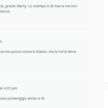
a, grazie Marty. Lo stampo è di marca ma non
ienza.
pm
cui non posso esserti d’aiuto, ma la torta deve
le 4:23 pm
 buon pomerigigo anche a te