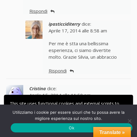
Rispondi
ipasticciditerry
dice:
Aprile 17, 2014 alle 8:58 am
Per me è stta una bellissima
esperienza, ci siamo divertite
molto. Grazie Silvia, un abbraccio
Rispondi
Cristina
dice:
Aprile 15, 2014 alle 11:50 pm
This site uses functional cookies and external scripts to
Ma come ? Tu fai un corso sulle colombe e
improve your experience.
Utilizziamo i cookie per essere sicuri che tu possa avere la
non me lo dici neanche ? Bruttaaaaa….non si
migliore esperienza sul nostro sito.
ACCETTA
abbandonano così le amiche in difficoltà sul
LE MIE IMPOSTAZIONI
ciglio della strada !!!!! Ti ho pensato in questi
Ok
Translate »
giorni, sai. Spero tanto che il lavoro ingrani….