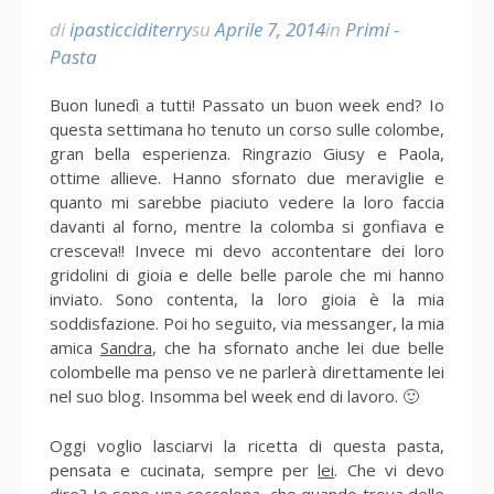
di
ipasticciditerry
su
Aprile 7, 2014
in
Primi -
Pasta
Buon lunedì a tutti! Passato un buon week end? Io
questa settimana ho tenuto un corso sulle colombe,
gran bella esperienza. Ringrazio Giusy e Paola,
ottime allieve. Hanno sfornato due meraviglie e
quanto mi sarebbe piaciuto vedere la loro faccia
davanti al forno, mentre la colomba si gonfiava e
cresceva!! Invece mi devo accontentare dei loro
gridolini di gioia e delle belle parole che mi hanno
inviato. Sono contenta, la loro gioia è la mia
soddisfazione. Poi ho seguito, via messanger, la mia
amica
Sandra
, che ha sfornato anche lei due belle
colombelle ma penso ve ne parlerà direttamente lei
nel suo blog. Insomma bel week end di lavoro. 🙂
Oggi voglio lasciarvi la ricetta di questa pasta,
pensata e cucinata, sempre per
lei
. Che vi devo
dire? Io sono una coccolona, che quando trova delle