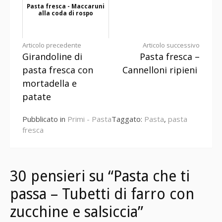
Pasta fresca - Maccaruni
alla coda di rospo
Continua
Articolo precedente
Articolo successivo
Girandoline di
Pasta fresca –
a
pasta fresca con
Cannelloni ripieni
leggere
mortadella e
patate
Pubblicato in
Primi - Pasta
Taggato:
Pasta
,
pasta
fresca
30 pensieri su “Pasta che ti
passa – Tubetti di farro con
zucchine e salsiccia”