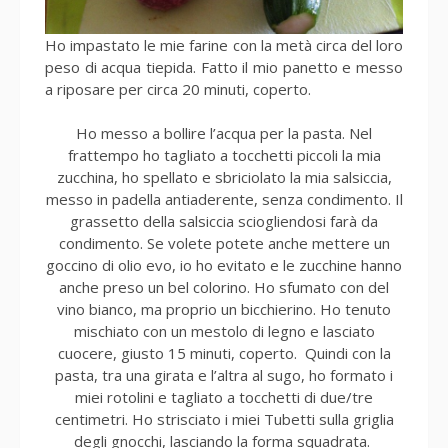
Ho impastato le mie farine con la metà circa del loro
peso di acqua tiepida. Fatto il mio panetto e messo
a riposare per circa 20 minuti, coperto.
Ho messo a bollire l’acqua per la pasta. Nel
frattempo ho tagliato a tocchetti piccoli la mia
zucchina, ho spellato e sbriciolato la mia salsiccia,
messo in padella antiaderente, senza condimento. Il
grassetto della salsiccia sciogliendosi farà da
condimento. Se volete potete anche mettere un
goccino di olio evo, io ho evitato e le zucchine hanno
anche preso un bel colorino. Ho sfumato con del
vino bianco, ma proprio un bicchierino. Ho tenuto
mischiato con un mestolo di legno e lasciato
cuocere, giusto 15 minuti, coperto. Quindi con la
pasta, tra una girata e l’altra al sugo, ho formato i
miei rotolini e tagliato a tocchetti di due/tre
centimetri. Ho strisciato i miei Tubetti sulla griglia
degli gnocchi, lasciando la forma squadrata.