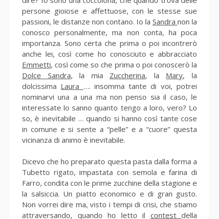
persone gioiose e affettuose, con le stesse sue
passioni, le distanze non contano. Io la
Sandra
non la
conosco personalmente, ma non conta, ha poca
importanza. Sono certa che prima o poi incontrerò
anche lei, così come ho conosciuto e abbracciato
Emmetti
, così come so che prima o poi conoscerò la
Dolce Sandra
, la mia
Zuccherina
, la
Mary
, la
dolcissima
Laura
…. insomma tante di voi, potrei
nominarvi una a una ma non penso sia il caso, le
interessate lo sanno quanto tengo a loro, vero? Lo
so, è inevitabile … quando si hanno così tante cose
in comune e si sente a “pelle” e a “cuore” questa
vicinanza di animo è inevitabile.
Dicevo che ho preparato questa pasta dalla forma a
Tubetto rigato, impastata con semola e farina di
Farro, condita con le prime zucchine della stagione e
la salsiccia. Un piatto economico e di gran gusto.
Non vorrei dire ma, visto i tempi di crisi, che stiamo
attraversando, quando ho letto il
contest
della